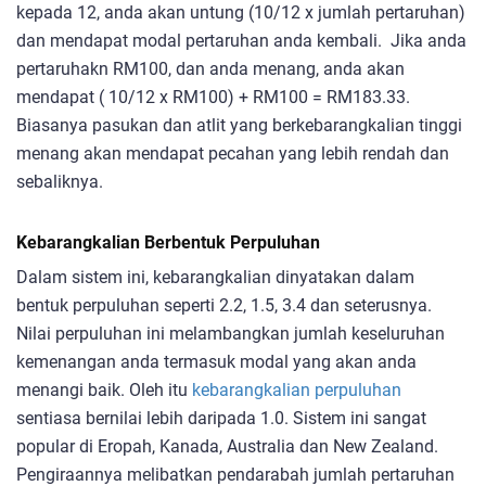
kepada 12, anda akan untung (10/12 x jumlah pertaruhan)
dan mendapat modal pertaruhan anda kembali. Jika anda
pertaruhakn RM100, dan anda menang, anda akan
mendapat ( 10/12 x RM100) + RM100 = RM183.33.
Biasanya pasukan dan atlit yang berkebarangkalian tinggi
menang akan mendapat pecahan yang lebih rendah dan
sebaliknya.
Kebarangkalian Berbentuk Perpuluhan
Dalam sistem ini, kebarangkalian dinyatakan dalam
bentuk perpuluhan seperti 2.2, 1.5, 3.4 dan seterusnya.
Nilai perpuluhan ini melambangkan jumlah keseluruhan
kemenangan anda termasuk modal yang akan anda
menangi baik. Oleh itu
kebarangkalian perpuluhan
sentiasa bernilai lebih daripada 1.0. Sistem ini sangat
popular di Eropah, Kanada, Australia dan New Zealand.
Pengiraannya melibatkan pendarabah jumlah pertaruhan