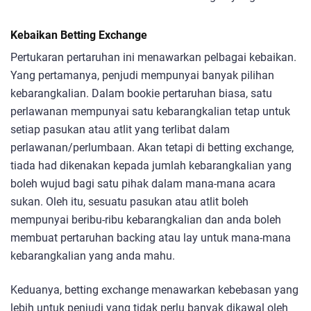
Kebaikan Betting Exchange
Pertukaran pertaruhan ini menawarkan pelbagai kebaikan.
Yang pertamanya, penjudi mempunyai banyak pilihan
kebarangkalian. Dalam bookie pertaruhan biasa, satu
perlawanan mempunyai satu kebarangkalian tetap untuk
setiap pasukan atau atlit yang terlibat dalam
perlawanan/perlumbaan. Akan tetapi di betting exchange,
tiada had dikenakan kepada jumlah kebarangkalian yang
boleh wujud bagi satu pihak dalam mana-mana acara
sukan. Oleh itu, sesuatu pasukan atau atlit boleh
mempunyai beribu-ribu kebarangkalian dan anda boleh
membuat pertaruhan backing atau lay untuk mana-mana
kebarangkalian yang anda mahu.
Keduanya, betting exchange menawarkan kebebasan yang
lebih untuk penjudi yang tidak perlu banyak dikawal oleh