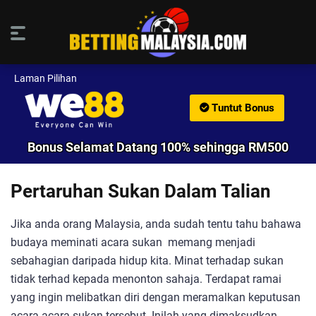
Laman Pilihan
Tuntut Bonus
Bonus Selamat Datang 100% sehingga RM500
Pertaruhan Sukan Dalam Talian
Jika anda orang Malaysia, anda sudah tentu tahu bahawa
budaya meminati acara sukan memang menjadi
sebahagian daripada hidup kita. Minat terhadap sukan
tidak terhad kepada menonton sahaja. Terdapat ramai
yang ingin melibatkan diri dengan meramalkan keputusan
acara-acara sukan tersebut. Inilah yang dimaksudkan