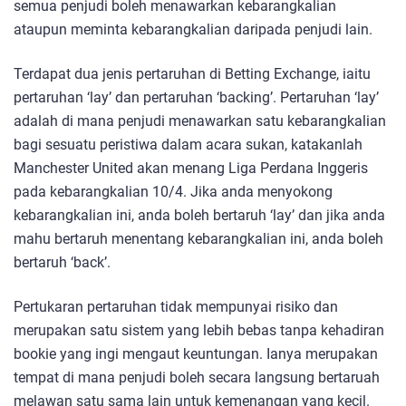
semua penjudi boleh menawarkan kebarangkalian
ataupun meminta kebarangkalian daripada penjudi lain.
Terdapat dua jenis pertaruhan di Betting Exchange, iaitu
pertaruhan ‘lay’ dan pertaruhan ‘backing’. Pertaruhan ‘lay’
adalah di mana penjudi menawarkan satu kebarangkalian
bagi sesuatu peristiwa dalam acara sukan, katakanlah
Manchester United akan menang Liga Perdana Inggeris
pada kebarangkalian 10/4. Jika anda menyokong
kebarangkalian ini, anda boleh bertaruh ‘lay’ dan jika anda
mahu bertaruh menentang kebarangkalian ini, anda boleh
bertaruh ‘back’.
Pertukaran pertaruhan tidak mempunyai risiko dan
merupakan satu sistem yang lebih bebas tanpa kehadiran
bookie yang ingi mengaut keuntungan. Ianya merupakan
tempat di mana penjudi boleh secara langsung bertaruah
melawan satu sama lain untuk kemenangan yang kecil.