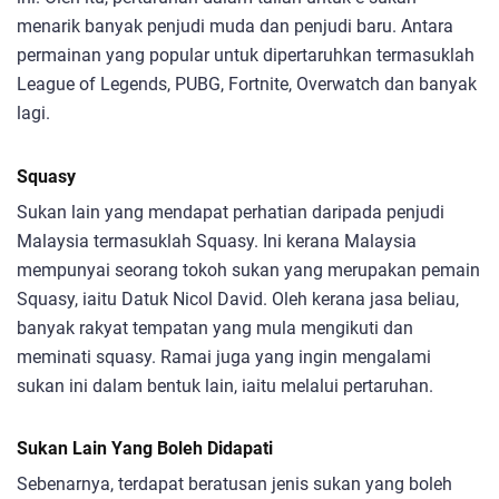
menarik banyak penjudi muda dan penjudi baru. Antara
permainan yang popular untuk dipertaruhkan termasuklah
League of Legends, PUBG, Fortnite, Overwatch dan banyak
lagi.
Squasy
Sukan lain yang mendapat perhatian daripada penjudi
Malaysia termasuklah Squasy. Ini kerana Malaysia
mempunyai seorang tokoh sukan yang merupakan pemain
Squasy, iaitu Datuk Nicol David. Oleh kerana jasa beliau,
banyak rakyat tempatan yang mula mengikuti dan
meminati squasy. Ramai juga yang ingin mengalami
sukan ini dalam bentuk lain, iaitu melalui pertaruhan.
Sukan Lain Yang Boleh Didapati
Sebenarnya, terdapat beratusan jenis sukan yang boleh