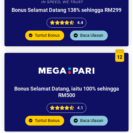
Bonus Selamat Datang 138% sehingga RM299
4.4
Tuntut Bonus
Baca Ulasan
12
Bonus Selamat Datang, iaitu 100% sehingga
RM500
4.1
Tuntut Bonus
Baca Ulasan