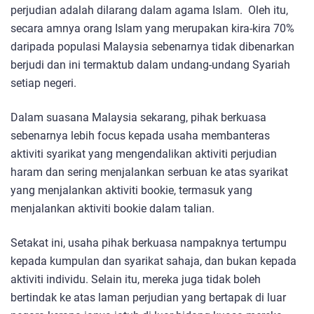
perjudian adalah dilarang dalam agama Islam. Oleh itu,
secara amnya orang Islam yang merupakan kira-kira 70%
daripada populasi Malaysia sebenarnya tidak dibenarkan
berjudi dan ini termaktub dalam undang-undang Syariah
setiap negeri.
Dalam suasana Malaysia sekarang, pihak berkuasa
sebenarnya lebih focus kepada usaha membanteras
aktiviti syarikat yang mengendalikan aktiviti perjudian
haram dan sering menjalankan serbuan ke atas syarikat
yang menjalankan aktiviti bookie, termasuk yang
menjalankan aktiviti bookie dalam talian.
Setakat ini, usaha pihak berkuasa nampaknya tertumpu
kepada kumpulan dan syarikat sahaja, dan bukan kepada
aktiviti individu. Selain itu, mereka juga tidak boleh
bertindak ke atas laman perjudian yang bertapak di luar