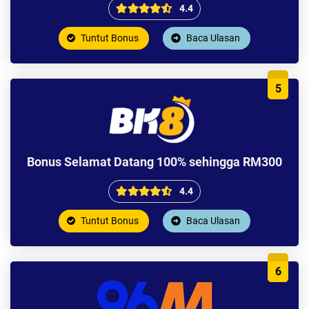
4.4
Tuntut Bonus
Baca Ulasan
5
Bonus Selamat Datang 100% sehingga RM300
4.4
Tuntut Bonus
Baca Ulasan
6