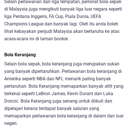
Selain perlawanan dan liga tempatan, peminat bola sepak
di Malaysia juga mengikuti banyak liga luar negara seperti
liga Perdana Inggeris, FA Cup, Piala Dunia, UEFA
Champions League dan banyak lagi. Oleh itu anda boleh
lihat kebayakan penjudi Malaysia akan bertaruha ke atas
acara-acara ini di laman bookie.
Bola Keranjang
Selain bola sepak, bola keranjang juga merupakan sukan
yang banyak dipertaruhkan. Perlawanan bola keranjang di
Amerika seperti NBA dan NFL menarik paling banyak
pertaruhan. Bola Keranjang memaparkan banyak atlit yang
terkenal seperti LeBron James, Kevin Durant dan Luka
Doncic. Bola Keranjang juga senang untuk diikuti dan
dipelajari kerana terdapat banyak saluran yang
memaparkan perlawanan bola keranjang di dalam dan luar
negeri.