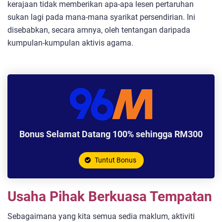
kerajaan tidak memberikan apa-apa lesen pertaruhan
sukan lagi pada mana-mana syarikat persendirian. Ini
disebabkan, secara amnya, oleh tentangan daripada
kumpulan-kumpulan aktivis agama.
Bonus Selamat Datang 100% sehingga RM300
Tuntut Bonus
Usaha Pihak Berkuasa Tempatan
Sebagaimana yang kita semua sedia maklum, aktiviti