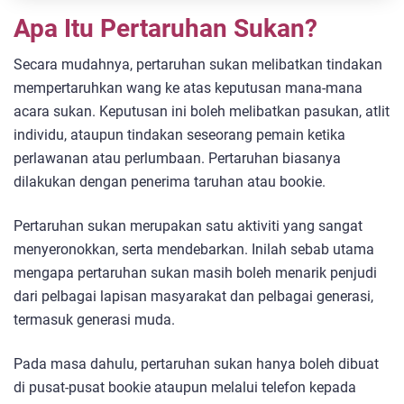
Apa Itu Pertaruhan Sukan?
Secara mudahnya, pertaruhan sukan melibatkan tindakan
mempertaruhkan wang ke atas keputusan mana-mana
acara sukan. Keputusan ini boleh melibatkan pasukan, atlit
individu, ataupun tindakan seseorang pemain ketika
perlawanan atau perlumbaan. Pertaruhan biasanya
dilakukan dengan penerima taruhan atau bookie.
Pertaruhan sukan merupakan satu aktiviti yang sangat
menyeronokkan, serta mendebarkan. Inilah sebab utama
mengapa pertaruhan sukan masih boleh menarik penjudi
dari pelbagai lapisan masyarakat dan pelbagai generasi,
termasuk generasi muda.
Pada masa dahulu, pertaruhan sukan hanya boleh dibuat
di pusat-pusat bookie ataupun melalui telefon kepada