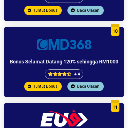
Tuntut Bonus
Baca Ulasan
10
Bonus Selamat Datang 120% sehingga RM1000
4.4
Tuntut Bonus
Baca Ulasan
11