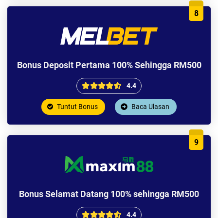
8
Bonus Deposit Pertama 100% Sehingga RM500
4.4
Tuntut Bonus
Baca Ulasan
9
Bonus Selamat Datang 100% sehingga RM500
4.4