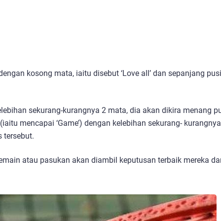
engan kosong mata, iaitu disebut ‘Love all’ dan sepanjang pus
lebihan sekurang-kurangnya 2 mata, dia akan dikira menang p
iaitu mencapai ‘Game’) dengan kelebihan sekurang- kurangny
 tersebut.
pemain atau pasukan akan diambil keputusan terbaik mereka da