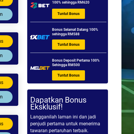
100% sehingga RM620
an
Tuntut Bonus
Bonus Selamat Datang 100%
sehingga RM588
us
Tuntut Bonus
an
Bonus Deposit Pertama 100%
Sehingga RM500
Tuntut Bonus
us
an
Dapatkan Bonus
Eksklusif!
Langganilah laman ini dan jadi
penjudi pertama untuk menerima
us
tawaran pertaruhan terbaik.