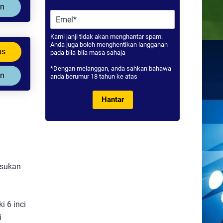
an
Kami janji tidak akan menghantar spam.
Anda juga boleh menghentikan langganan
us
pada bila-bila masa sahaja
*Dengan melanggan, anda sahkan bahawa
an
anda berumur 18 tahun ke atas
Hantar
 sukan
 6 inci
i