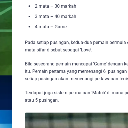
2 mata – 30 markah
3 mata – 40 markah
4 mata – Game
Pada setiap pusingan, kedua-dua pemain bermula d
mata sifar disebut sebagai ‘Love’.
Bila seseorang pemain mencapai ‘Game’ dengan ke
itu. Pemain pertama yang memenangi 6 pusingan (
setiap pusingan akan memenangi perlawanan tenis
Terdapat juga sistem permainan ‘Match’ di mana 
atau 5 pusingan.