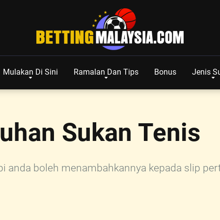
Mulakan Di Sini
Ramalan Dan Tips
Bonus
Jenis S
uhan Sukan Tenis
etapi anda boleh menambahkannya kepada slip p