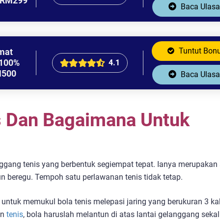
 RM299
Baca Ulas
Tuntut Bon
mat
 100%
4.1
M500
Baca Ulas
s Dan Bagaimana Untuk
ggang tenis yang berbentuk segiempat tepat. Ianya merupakan
 beregu. Tempoh satu perlawanan tenis tidak tetap.
tuk memukul bola tenis melepasi jaring yang berukuran 3 kaki
an
tenis
, bola haruslah melantun di atas lantai gelanggang sekal