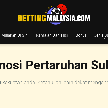
Mulakan Di Sini
Ramalan Dan Tips
Bonus
Jenis S
mosi Pertaruhan Su
 kekuatan anda. Ketahuilah lebih dekat mengen