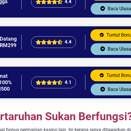
gga
4.4
Baca Ulas
Tuntut Bon
 Datang
4.4
 RM299
Baca Ulas
Tuntut Bon
mat
 100%
4.1
M500
Baca Ulas
taruhan Sukan Berfungsi
i bonus permainan kasino lain. Ini kerana ianya ditawarkan 