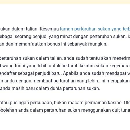
n sukan dalam talian. Kesemua
laman pertaruhan sukan yang ter
bagai seorang penjudi yang minat dengan pertaruhan sukan, 
an dan memanfaatkan bonus ini sebanyak mungkin.
ertaruhan sukan dalam talian, anda sudah tentu akan meneri
wang tunai yang lebih untuk bertaruh ke atas sukan kegemara
daftar sebagai penjudi baru. Apabila anda sudah mendapat 
 anda dengan membuat pertaruhan yang lebih. Ini merupakan
a anda masih baru dalam dunia pertaruhan sukan.
atau pusingan percubaan, bukan macam permainan kasino. Oleh
olehan anda dalam pertaruhan sukan menggunakan duit tuna