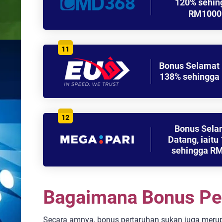
120% sehin
RM1000
11
Bonus Selamat
138% sehingga
12
Bonus Sela
Datang, iaitu
sehingga R
Bagaimana Bonus Per
Secara amnya, bonus pertaruhan sukan juga merupa