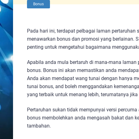
Bonus
Pada hari ini, terdapat pelbagai laman pertaruha
menawarkan bonus dan promosi yang berlainan. Se
penting untuk mengetahui bagaimana menggunak
Apabila anda mula bertaruh di mana-mana laman p
bonus. Bonus ini akan memastikan anda mendapat 
Anda akan mendapat wang tunai dengan hanya men
tunai bonus, and boleh menggandakan kemenangan
yang terbaik untuk menang lebih, terumatanya jik
Pertaruhan sukan tidak mempunyai versi percuma 
bonus membolehkan anda mengasah bakat dan keb
tambahan.