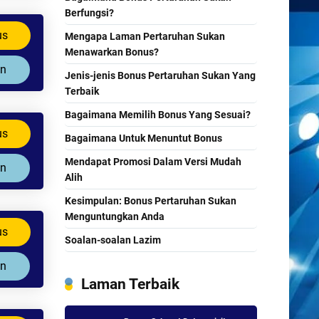
Berfungsi?
us
Mengapa Laman Pertaruhan Sukan
Menawarkan Bonus?
an
Jenis-jenis Bonus Pertaruhan Sukan Yang
Terbaik
Bagaimana Memilih Bonus Yang Sesuai?
us
Bagaimana Untuk Menuntut Bonus
Mendapat Promosi Dalam Versi Mudah
an
Alih
Kesimpulan: Bonus Pertaruhan Sukan
Menguntungkan Anda
us
Soalan-soalan Lazim
an
Laman Terbaik