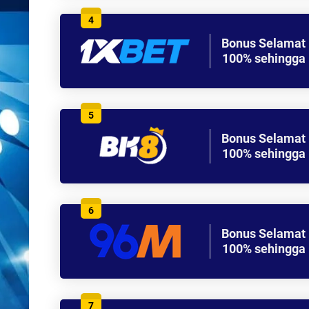
4
Bonus Selamat
100% sehingga
5
Bonus Selamat
100% sehingga
6
Bonus Selamat
100% sehingga
7