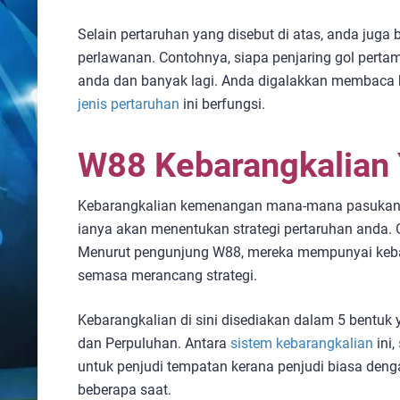
Selain pertaruhan yang disebut di atas, anda juga 
perlawanan. Contohnya, siapa penjaring gol pertam
anda dan banyak lagi. Anda digalakkan membaca
jenis pertaruhan
ini berfungsi.
W88 Kebarangkalian 
Kebarangkalian kemenangan mana-mana pasukan y
ianya akan menentukan strategi pertaruhan anda. O
Menurut pengunjung W88, mereka mempunyai keb
semasa merancang strategi.
Kebarangkalian di sini disediakan dalam 5 bentuk 
dan Perpuluhan. Antara
sistem kebarangkalian
ini,
untuk penjudi tempatan kerana penjudi biasa denga
beberapa saat.