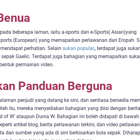
 Benua
ada beberapa laman, iaitu a-sports dan e-Sports( Asian)yang
Sports (European) yang memaparkan perlawanan dari Eropah. 
g mendapat perhatian. Selain
sukan popular
,, terdapat juga suk
ola sepak Gaelic. Terdapat juga bahagian yang memaparkan suk
bentuk permainan video.
an Panduan Berguna
an penjudi yang datang ke sini, dan sentiasa bersedia me
eh itu, mereka menyediakan bahagian yang diisi dengan berit
 of W’ ataupun Dunia W. Bahagian ini boleh didapati di bawah
rti artikel blog, berita perlawanan terkini, dan video perlawa
ita dan sumber yang ada di sini berkisarkan bola sepak. Dihara