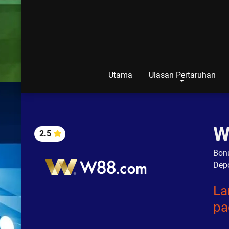
Utama
Ulasan Pertaruhan
W
2.5
Bon
Dep
La
pa