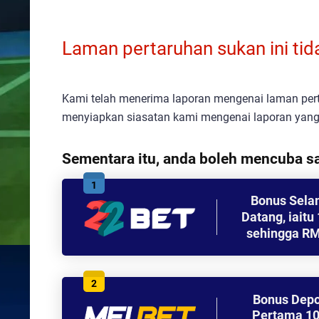
Laman pertaruhan sukan ini tid
Kami telah menerima laporan mengenai laman pert
menyiapkan siasatan kami mengenai laporan yang 
Sementara itu, anda boleh mencuba sa
1
Bonus Sela
Datang, iaitu
sehingga R
2
Bonus Depo
Pertama 1