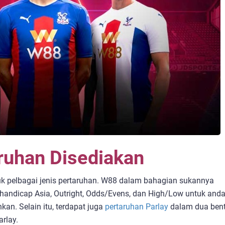
ruhan Disediakan
uk pelbagai jenis pertaruhan. W88 dalam bahagian sukannya
handicap Asia, Outright, Odds/Evens, dan High/Low untuk and
an. Selain itu, terdapat juga
pertaruhan Parlay
dalam dua bent
arlay.