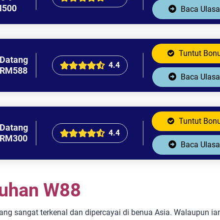
M500
Baca Ulas
Tuntut Bon
 Datang
4.4
 RM588
Baca Ulas
Tuntut Bon
 Datang
4.4
 RM300
Baca Ulas
ruhan W88
g sangat terkenal dan dipercayai di benua Asia. Walaupun ia