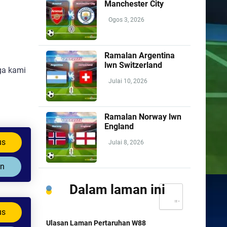
Manchester City
Ogos 3, 2026
Ramalan Argentina
lwn Switzerland
ga kami
Julai 10, 2026
Ramalan Norway lwn
England
us
Julai 8, 2026
an
Dalam laman ini
Toggle Table of Conte
us
Ulasan Laman Pertaruhan W88