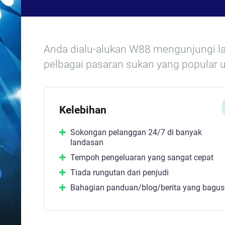
Anda dialu-alukan W88 mengunjungi la
pelbagai pasaran sukan yang popular u
Kelebihan
Sokongan pelanggan 24/7 di banyak
landasan
Tempoh pengeluaran yang sangat cepat
Tiada rungutan dari penjudi
Bahagian panduan/blog/berita yang bagus