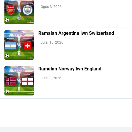
Ogos 3, 2026
Ramalan Argentina lwn Switzerland
Julai 10, 2026
Ramalan Norway lwn England
Julai 8, 2026