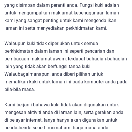
yang disimpan dalam peranti anda. Fungsi kuki adalah
untuk mengumpulkan maklumat kepenggunaan laman
kami yang sangat penting untuk kami mengendalikan
laman ini serta menyediakan perkhidmatan kami.
Walaupun kuki tidak diperlukan untuk semua
perkhidmatan dalam laman ini seperti pencarian dan
pembacaan maklumat awam, terdapat bahagian-bahagian
lain yang tidak akan berfungsi tanpa kuki.
Walaubagaimanapun, anda diberi pilihan untuk
mematikan kuki untuk laman ini pada komputer anda pada
bila-bila masa.
Kami berjanji bahawa kuki tidak akan digunakan untuk
mengesan aktiviti anda di laman lain, serta gerakan anda
di pelayar internet. Ianya hanya akan digunakan untuk
benda-benda seperti memahami bagaimana anda