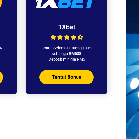
1XBet
%
Bonus Selamat Datang 100%
sehingga
RM588
Deposit minima RM5
Tuntut Bonus