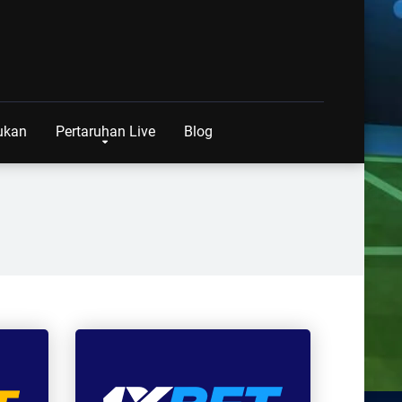
ukan
Pertaruhan Live
Blog