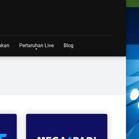
ukan
Pertaruhan Live
Blog