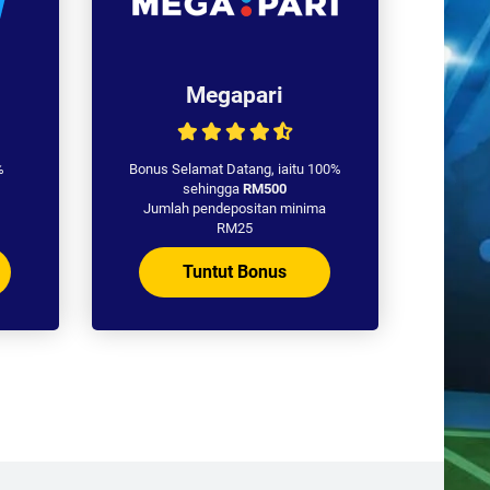
Megapari
%
Bonus Selamat Datang, iaitu 100%
sehingga
RM500
Jumlah pendepositan minima
RM25
Tuntut Bonus