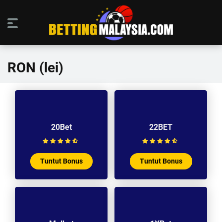
RON (lei)
20Bet
22BET
Tuntut Bonus
Tuntut Bonus