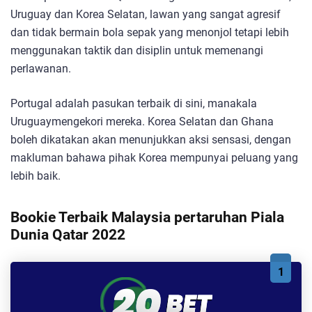
Uruguay dan Korea Selatan, lawan yang sangat agresif
dan tidak bermain bola sepak yang menonjol tetapi lebih
menggunakan taktik dan disiplin untuk memenangi
perlawanan.
Portugal adalah pasukan terbaik di sini, manakala
Uruguaymengekori mereka. Korea Selatan dan Ghana
boleh dikatakan akan menunjukkan aksi sensasi, dengan
makluman bahawa pihak Korea mempunyai peluang yang
lebih baik.
Bookie Terbaik Malaysia pertaruhan Piala
Dunia Qatar 2022
1