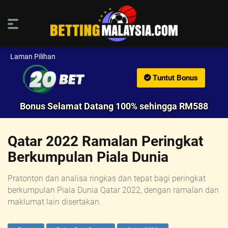
Laman Pilihan
Tuntut Bonus
Bonus Selamat Datang 100% sehingga RM588
Qatar 2022 Ramalan Peringkat
Berkumpulan Piala Dunia
Pratonton dan analisa ringkas dan tepat bagi peringkat
berkumpulan Piala Dunia Qatar 2022, dengan ramalan dan
maklumat lain disertakan.