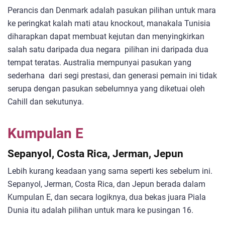
Perancis dan Denmark adalah pasukan pilihan untuk mara
ke peringkat kalah mati atau knockout, manakala Tunisia
diharapkan dapat membuat kejutan dan menyingkirkan
salah satu daripada dua negara pilihan ini daripada dua
tempat teratas. Australia mempunyai pasukan yang
sederhana dari segi prestasi, dan generasi pemain ini tidak
serupa dengan pasukan sebelumnya yang diketuai oleh
Cahill dan sekutunya.
Kumpulan E
Sepanyol, Costa Rica, Jerman, Jepun
Lebih kurang keadaan yang sama seperti kes sebelum ini.
Sepanyol, Jerman, Costa Rica, dan Jepun berada dalam
Kumpulan E, dan secara logiknya, dua bekas juara Piala
Dunia itu adalah pilihan untuk mara ke pusingan 16.