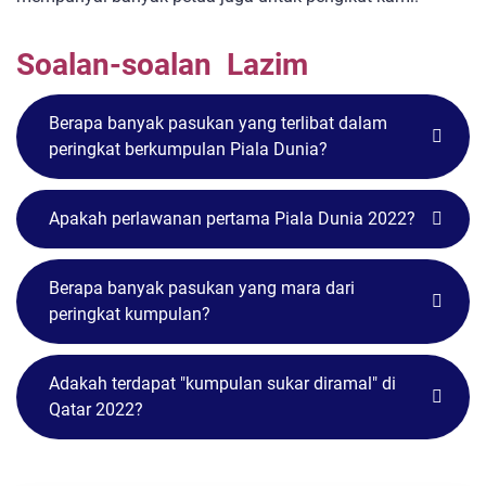
Soalan-soalan Lazim
Berapa banyak pasukan yang terlibat dalam
peringkat berkumpulan Piala Dunia?
Apakah perlawanan pertama Piala Dunia 2022?
Berapa banyak pasukan yang mara dari
peringkat kumpulan?
Adakah terdapat "kumpulan sukar diramal" di
Qatar 2022?