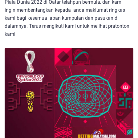
Piala Dunia 2022 di Qatar telahpun bermula, dan kami
ingin membentangkan kepada anda maklumat ringkas
kami bagi kesemua lapan kumpulan dan pasukan di
dalamnya. Terus mengikuti kami untuk melihat pratonton
kami.