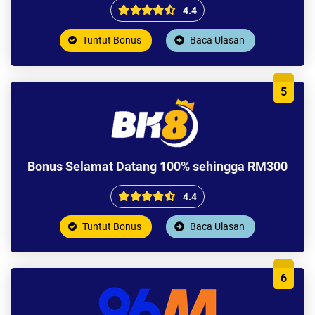
4.4
Tuntut Bonus
Baca Ulasan
5
Bonus Selamat Datang 100% sehingga RM300
4.4
Tuntut Bonus
Baca Ulasan
6