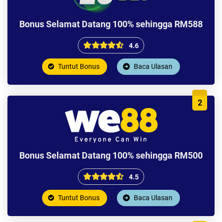
Bonus Selamat Datang 100% sehingga RM588
4.6
Tuntut Bonus
Baca Ulasan
2
Bonus Selamat Datang 100% sehingga RM500
4.5
Tuntut Bonus
Baca Ulasan