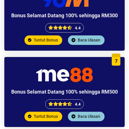
Bonus Selamat Datang 100% sehingga RM300
4.4
Tuntut Bonus
Baca Ulasan
7
Bonus Selamat Datang 100% sehingga RM500
4.4
Tuntut Bonus
Baca Ulasan