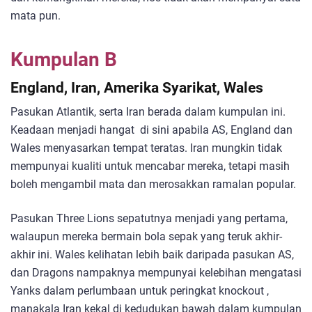
mata pun.
Kumpulan B
England, Iran, Amerika Syarikat, Wales
Pasukan Atlantik, serta Iran berada dalam kumpulan ini.
Keadaan menjadi hangat di sini apabila AS, England dan
Wales menyasarkan tempat teratas. Iran mungkin tidak
mempunyai kualiti untuk mencabar mereka, tetapi masih
boleh mengambil mata dan merosakkan ramalan popular.
Pasukan Three Lions sepatutnya menjadi yang pertama,
walaupun mereka bermain bola sepak yang teruk akhir-
akhir ini. Wales kelihatan lebih baik daripada pasukan AS,
dan Dragons nampaknya mempunyai kelebihan mengatasi
Yanks dalam perlumbaan untuk peringkat knockout ,
manakala Iran kekal di kedudukan bawah dalam kumpulan