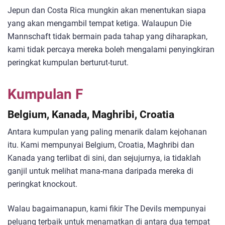
Jepun dan Costa Rica mungkin akan menentukan siapa
yang akan mengambil tempat ketiga. Walaupun Die
Mannschaft tidak bermain pada tahap yang diharapkan,
kami tidak percaya mereka boleh mengalami penyingkiran
peringkat kumpulan berturut-turut.
Kumpulan F
Belgium, Kanada, Maghribi, Croatia
Antara kumpulan yang paling menarik dalam kejohanan
itu. Kami mempunyai Belgium, Croatia, Maghribi dan
Kanada yang terlibat di sini, dan sejujurnya, ia tidaklah
ganjil untuk melihat mana-mana daripada mereka di
peringkat knockout.
Walau bagaimanapun, kami fikir The Devils mempunyai
peluang terbaik untuk menamatkan di antara dua tempat