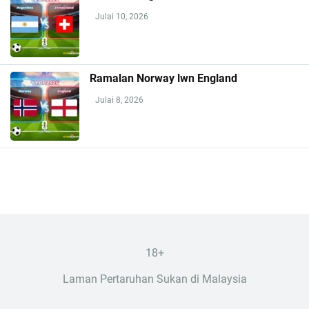
Julai 10, 2026
Ramalan Norway lwn England
Julai 8, 2026
18+
Laman Pertaruhan Sukan di Malaysia