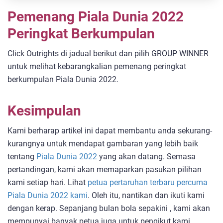
Pemenang Piala Dunia 2022
Peringkat Berkumpulan
Click Outrights di jadual berikut dan pilih GROUP WINNER
untuk melihat kebarangkalian pemenang peringkat
berkumpulan Piala Dunia 2022.
Kesimpulan
Kami berharap artikel ini dapat membantu anda sekurang-
kurangnya untuk mendapat gambaran yang lebih baik
tentang
Piala Dunia 2022
yang akan datang. Semasa
pertandingan, kami akan memaparkan pasukan pilihan
kami setiap hari. Lihat
petua pertaruhan terbaru percuma
Piala Dunia 2022 kami
. Oleh itu, nantikan dan ikuti kami
dengan kerap. Sepanjang bulan bola sepakini , kami akan
mempunyai banyak petua juga untuk pengikut kami.