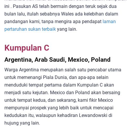
ini . Pasukan AS telah bermain dengan teruk sejak dua
bulan lalu, itulah sebabnya Wales ada kelebihan dalam
pandangan kami, tanpa mengira apa pendapat
laman
pertaruhan sukan terbaik
yang lain.
Kumpulan C
Argentina, Arab Saudi, Mexico, Poland
Warga Argentina merupakan salah satu pencabar utama
untuk memenangi Piala Dunia, dan apa-apa selain
menduduki tempat pertama dalam Kumpulan C akan
menjadi satu kejutan. Mexico dan Poland akan bersaing
untuk tempat kedua, dan sekarang, kami fikir Mexico
mempunyai prospek yang lebih baik untuk mencapai
kedudukan itu, walaupun kehadiran Lewandowski di
hujung yang lain.