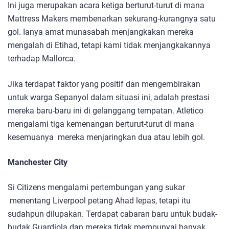
Ini juga merupakan acara ketiga berturut-turut di mana
Mattress Makers membenarkan sekurang-kurangnya satu
gol. Ianya amat munasabah menjangkakan mereka
mengalah di Etihad, tetapi kami tidak menjangkakannya
terhadap Mallorca.
Jika terdapat faktor yang positif dan mengembirakan
untuk warga Sepanyol dalam situasi ini, adalah prestasi
mereka baru-baru ini di gelanggang tempatan. Atletico
mengalami tiga kemenangan berturut-turut di mana
kesemuanya mereka menjaringkan dua atau lebih gol.
Manchester City
Si Citizens mengalami pertembungan yang sukar
menentang Liverpool petang Ahad lepas, tetapi itu
sudahpun dilupakan. Terdapat cabaran baru untuk budak-
budak Guardiola dan mereka tidak mempunyai banyak