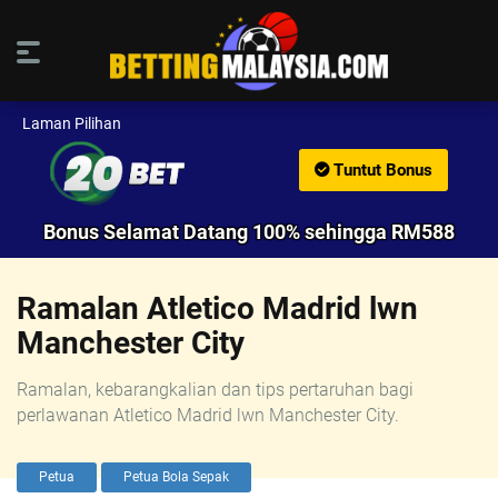
Laman Pilihan
Tuntut Bonus
Bonus Selamat Datang 100% sehingga RM588
Ramalan Atletico Madrid lwn
Manchester City
Ramalan, kebarangkalian dan tips pertaruhan bagi
perlawanan Atletico Madrid lwn Manchester City.
Petua
Petua Bola Sepak