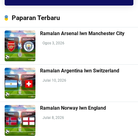
Paparan Terbaru
Ramalan Arsenal lwn Manchester City
Ogos 3, 2026
Ramalan Argentina lwn Switzerland
Julai 10, 2026
Ramalan Norway lwn England
Julai 8, 2026