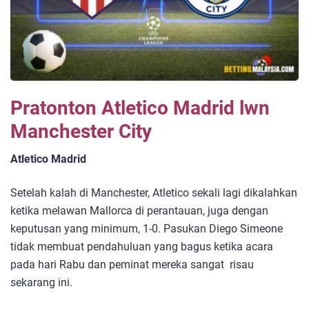
Pratonton Atletico Madrid lwn
Manchester City
Atletico Madrid
Setelah kalah di Manchester, Atletico sekali lagi dikalahkan
ketika melawan Mallorca di perantauan, juga dengan
keputusan yang minimum, 1-0. Pasukan Diego Simeone
tidak membuat pendahuluan yang bagus ketika acara
pada hari Rabu dan peminat mereka sangat risau
sekarang ini.