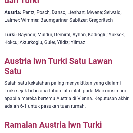
dan Turki
Austria:
Pentz; Posch, Danso, Lienhart, Mwene; Seiwald,
Laimer; Wimmer, Baumgartner, Sabitzer; Gregoritsch
Turki:
Bayindir; Muldur, Demiral, Ayhan, Kadioglu; Yuksek,
Kokcu; Akturkoglu, Guler, Yildiz; Yilmaz
Austria lwn Turki Satu Lawan
Satu
Salah satu kekalahan paling menyakitkan yang dialami
Turki sejak beberapa tahun lalu ialah pada Mac musim ini
apabila mereka bertemu Austria di Vienna. Keputusan akhir
adalah 6-1 untuk pasukan tuan rumah.
Ramalan Austria lwn Turki