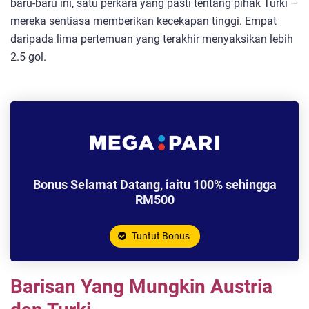
baru-baru ini, satu perkara yang pasti tentang pihak Turki –
mereka sentiasa memberikan kecekapan tinggi. Empat
daripada lima pertemuan yang terakhir menyaksikan lebih
2.5 gol.
Bonus Selamat Datang, iaitu 100% sehingga
RM500
Tuntut Bonus
Barisan Yang Mungkin Austria