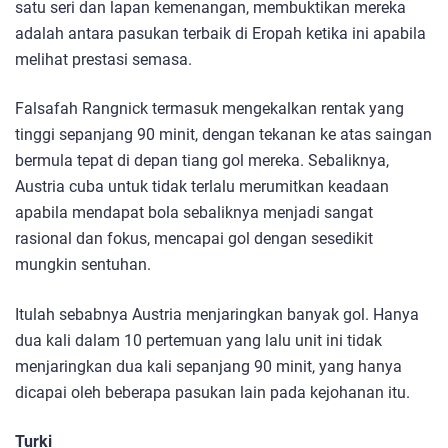
satu seri dan lapan kemenangan, membuktikan mereka
adalah antara pasukan terbaik di Eropah ketika ini apabila
melihat prestasi semasa.
Falsafah Rangnick termasuk mengekalkan rentak yang
tinggi sepanjang 90 minit, dengan tekanan ke atas saingan
bermula tepat di depan tiang gol mereka. Sebaliknya,
Austria cuba untuk tidak terlalu merumitkan keadaan
apabila mendapat bola sebaliknya menjadi sangat
rasional dan fokus, mencapai gol dengan sesedikit
mungkin sentuhan.
Itulah sebabnya Austria menjaringkan banyak gol. Hanya
dua kali dalam 10 pertemuan yang lalu unit ini tidak
menjaringkan dua kali sepanjang 90 minit, yang hanya
dicapai oleh beberapa pasukan lain pada kejohanan itu.
Turki