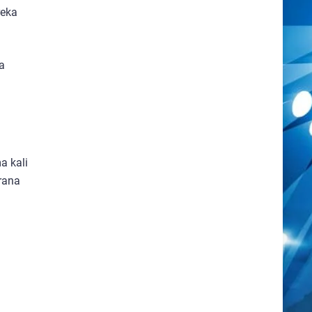
reka
a
a kali
rana