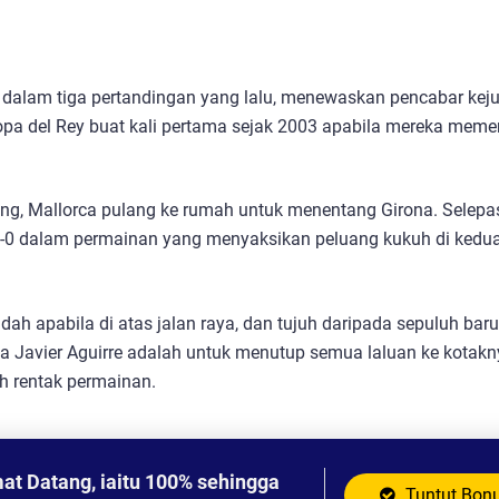
h dalam tiga pertandingan yang lalu, menewaskan pencabar kej
opa del Rey buat kali pertama sejak 2003 apabila mereka mem
ang, Mallorca pulang ke rumah untuk menentang Girona. Selepa
1-0 dalam permainan yang menyaksikan peluang kukuh di kedu
 apabila di atas jalan raya, dan tujuh daripada sepuluh baru-
ama Javier Aguirre adalah untuk menutup semua laluan ke kotakn
h rentak permainan.
at Datang, iaitu 100% sehingga
Tuntut Bon