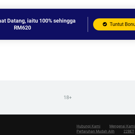
at Datang, iaitu 100% sehingga
Tuntut Bon
RM620
18+
Hubungi Kami
Mengenai Kami
Pertaruhan Mudah Alih
22BET