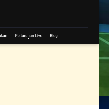
ukan
Pertaruhan Live
Blog