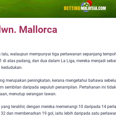
lwn. Mallorca
g lalu, walaupun mempunyai tiga perlawanan sepanjang tempoh 
1 di atas padang, dan dua dalam La Liga, mereka menjadi seba
 kedudukan.
, yang merupakan peningkatan, kerana mengetahui bahawa sebel
m sembilan daripada sepuluh penampilan. Pertahanan ini tidak 
raan, menutup serangan lawan.
rti yang terakhir, dengan mereka memenangi 10 daripada 14 per
 32 dan membenarkan 19 gol, iaitu lebih daripada satu perlawa