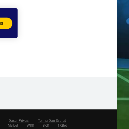
us
Dasar Privasi
Terma Dan Syarat
Melbet
W88
BK8
1XBet