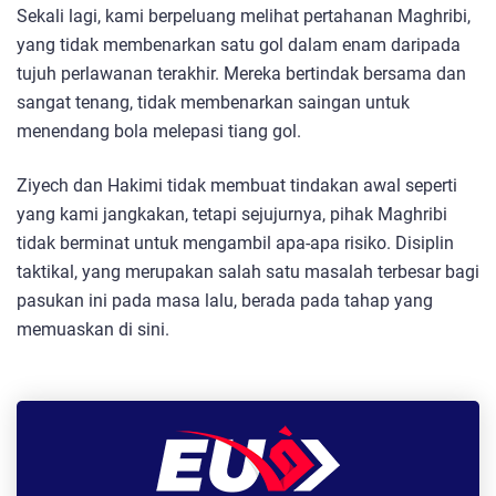
Sekali lagi, kami berpeluang melihat pertahanan Maghribi,
yang tidak membenarkan satu gol dalam enam daripada
tujuh perlawanan terakhir. Mereka bertindak bersama dan
sangat tenang, tidak membenarkan saingan untuk
menendang bola melepasi tiang gol.
Ziyech dan Hakimi tidak membuat tindakan awal seperti
yang kami jangkakan, tetapi sejujurnya, pihak Maghribi
tidak berminat untuk mengambil apa-apa risiko. Disiplin
taktikal, yang merupakan salah satu masalah terbesar bagi
pasukan ini pada masa lalu, berada pada tahap yang
memuaskan di sini.