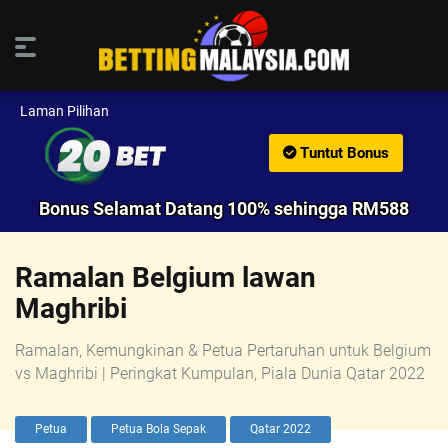
Laman Pilihan
Tuntut Bonus
Bonus Selamat Datang 100% sehingga RM588
Ramalan Belgium lawan
Maghribi
Ramalan, Kemungkinan & Petua Pertaruhan untuk Belgium
vs Maghribi | Peringkat Kumpulan, Piala Dunia Qatar 2022
Petua
Petua Bola Sepak
Qatar 2022