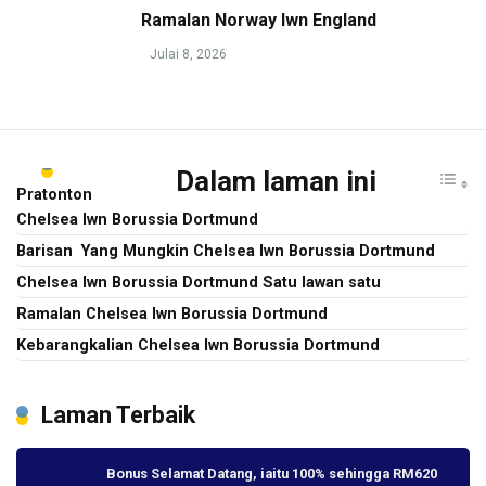
Ramalan Norway lwn England
Julai 8, 2026
Toggle T
Dalam laman ini
Pratonton
Chelsea lwn Borussia Dortmund
Barisan Yang Mungkin Chelsea lwn Borussia Dortmund
Chelsea lwn Borussia Dortmund Satu lawan satu
Ramalan Chelsea lwn Borussia Dortmund
Kebarangkalian Chelsea lwn Borussia Dortmund
Laman Terbaik
Bonus Selamat Datang, iaitu 100% sehingga RM620