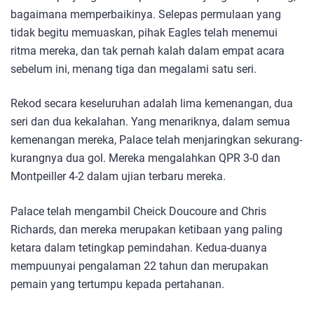
bagaimana memperbaikinya. Selepas permulaan yang
tidak begitu memuaskan, pihak Eagles telah menemui
ritma mereka, dan tak pernah kalah dalam empat acara
sebelum ini, menang tiga dan megalami satu seri.
Rekod secara keseluruhan adalah lima kemenangan, dua
seri dan dua kekalahan. Yang menariknya, dalam semua
kemenangan mereka, Palace telah menjaringkan sekurang-
kurangnya dua gol. Mereka mengalahkan QPR 3-0 dan
Montpeiller 4-2 dalam ujian terbaru mereka.
Palace telah mengambil Cheick Doucoure and Chris
Richards, dan mereka merupakan ketibaan yang paling
ketara dalam tetingkap pemindahan. Kedua-duanya
mempuunyai pengalaman 22 tahun dan merupakan
pemain yang tertumpu kepada pertahanan.