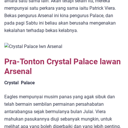
antara satu sama lain. Akan tetapi selain itu, mereka
mempunyai satu perkara yang sama iaitu Patrick Viera.
Bekas pengurus Arsenal ini kina pengurus Palace, dan
pada pagi Sabtu ini beliau akan berusaha mengenakan
kekalahan terhadap bekas kelabnya.
Pra-Tonton Crystal Palace lawan
Arsenal
Crystal Palace
Eagles mempunyai musim panas yang agak sibuk dan
telah bermain sembilan permainan persahabatan
antarabangsa sejak bermulanya bulan Julai. Viera
mahukan pasukannya diuji sebanyak mungkin, untuk
melihat apa yang boleh diperbaiki dan yang lebih penting,