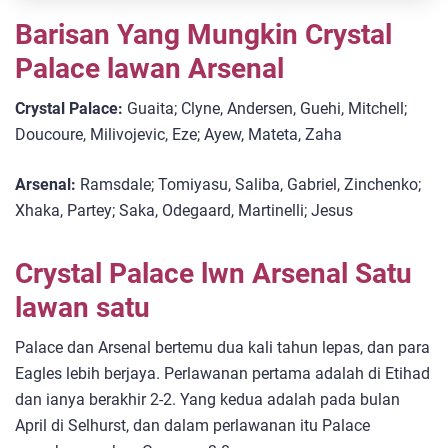
Barisan Yang Mungkin Crystal
Palace lawan Arsenal
Crystal Palace:
Guaita; Clyne, Andersen, Guehi, Mitchell;
Doucoure, Milivojevic, Eze; Ayew, Mateta, Zaha
Arsenal:
Ramsdale; Tomiyasu, Saliba, Gabriel, Zinchenko;
Xhaka, Partey; Saka, Odegaard, Martinelli; Jesus
Crystal Palace lwn Arsenal Satu
lawan satu
Palace dan Arsenal bertemu dua kali tahun lepas, dan para
Eagles lebih berjaya. Perlawanan pertama adalah di Etihad
dan ianya berakhir 2-2. Yang kedua adalah pada bulan
April di Selhurst, dan dalam perlawanan itu Palace