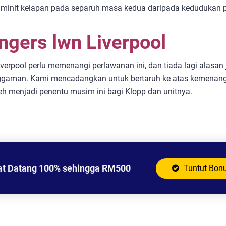
 minit kelapan pada separuh masa kedua daripada kedudukan p
gers lwn Liverpool
verpool perlu memenangi perlawanan ini, dan tiada lagi alasan 
nggaman. Kami mencadangkan untuk bertaruh ke atas kemenan
oleh menjadi penentu musim ini bagi Klopp dan unitnya.
t Datang 100% sehingga RM500
Tuntut Bon