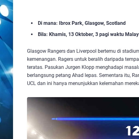
Di mana: Ibrox Park, Glasgow, Scotland
Bila: Khamis, 13 Oktober, 3 pagi waktu Mala
Glasgow Rangers dan Liverpool bertemu di stadiu
kemenangan. Ragers untuk beralih daripada tempa
teratas. Pasukan Jurgen Klopp menghadapi masala
berlangsung petang Ahad lepas. Sementara itu, R
UCL dan ini hanya menunjukkan kelemahan mereka