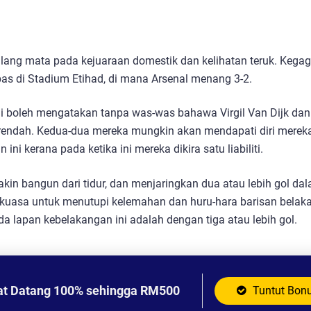
lang mata pada kejuaraan domestik dan kelihatan teruk. Kega
as di Stadium Etihad, di mana Arsenal menang 3-2.
ami boleh mengatakan tanpa was-was bahawa Virgil Van Dijk dan
 rendah. Kedua-dua mereka mungkin akan mendapati diri merek
ni kerana pada ketika ini mereka dikira satu liabiliti.
n bangun dari tidur, dan menjaringkan dua atau lebih gol da
 kuasa untuk menutupi kelemahan dan huru-hara barisan belak
a lapan kebelakangan ini adalah dengan tiga atau lebih gol.
t Datang 100% sehingga RM500
Tuntut Bon