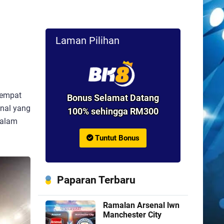
Laman Pilihan
tempat
Bonus Selamat Datang
enal yang
100% sehingga RM300
dalam
Tuntut Bonus
Paparan Terbaru
Ramalan Arsenal lwn
Manchester City