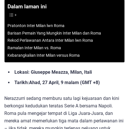
Dalam laman ini
Pratonton Inter Milan lwn Roma
Barisan Pemain Yang Mungkin Inter Milan dan Roma
Rekod Perlawanan Antara Inter Milan lwn Roma
Ramalan Inter Milan vs. Roma
Kebarangkalian Inter Milan versus Roma
Lokasi:
Giuseppe Meazza, Milan, Itali
Tarikh:
Ahad, 27 April, 9 malam (GMT +8)
Nerazzurri sedang memburu satu lagi kejuaraan dan kini
berkongsi kedudukan teratas Serie A bersama Napoli.
Roma pula mengejar tempat di Liga Juara-Juara, dan
mereka amat memerlukan tiga mata dalam perlawanan ini
– jika tidak, mereka mungkin terlepas peluang untuk