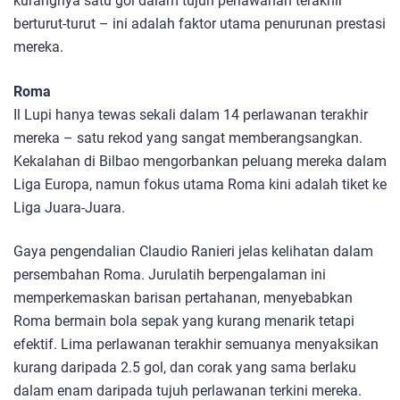
kurangnya satu gol dalam tujuh perlawanan terakhir
berturut-turut – ini adalah faktor utama penurunan prestasi
mereka.
Roma
Il Lupi hanya tewas sekali dalam 14 perlawanan terakhir
mereka – satu rekod yang sangat memberangsangkan.
Kekalahan di Bilbao mengorbankan peluang mereka dalam
Liga Europa, namun fokus utama Roma kini adalah tiket ke
Liga Juara-Juara.
Gaya pengendalian Claudio Ranieri jelas kelihatan dalam
persembahan Roma. Jurulatih berpengalaman ini
memperkemaskan barisan pertahanan, menyebabkan
Roma bermain bola sepak yang kurang menarik tetapi
efektif. Lima perlawanan terakhir semuanya menyaksikan
kurang daripada 2.5 gol, dan corak yang sama berlaku
dalam enam daripada tujuh perlawanan terkini mereka.