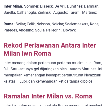
Inter Milan:
Sommer; Bisseck, De Vrij, Dumfries; Darmian,
Barella, Calhanoglu, Zielinski, Augusto; Taremi, Martinez
Roma:
Svilar; Celik, Nelsson, Ndicka; Saelemaekers, Kone,
Paredes, Angelino; Soule, Pellegrini; Dovbyk
Rekod Perlawanan Antara Inter
Milan lwn Roma
Inter menang dalam pertemuan pertama musim ini di Rom,
0-1. Satu-satunya gol dijaringkan oleh Lautaro Martinez. Ini
merupakan kemenangan keempat berturut-turut Nerazzurri
ke atas Il Lupi, dan kemenangan ketiga tanpa dibolosi.
Ramalan Inter Milan vs. Roma
Inter kelihatan goyah, manakala Roma mengalami prestasi