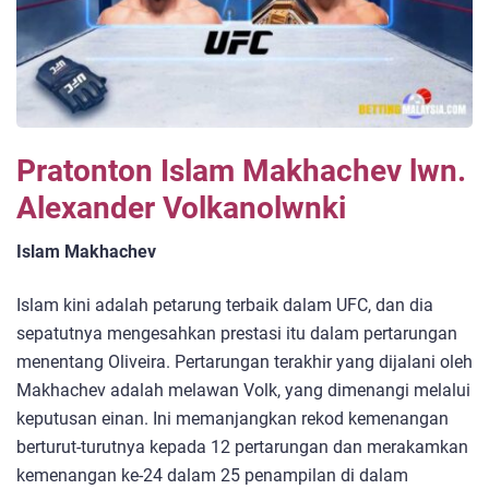
Pratonton Islam Makhachev lwn.
Alexander Volkanolwnki
Islam Makhachev
Islam kini adalah petarung terbaik dalam UFC, dan dia
sepatutnya mengesahkan prestasi itu dalam pertarungan
menentang Oliveira. Pertarungan terakhir yang dijalani oleh
Makhachev adalah melawan Volk, yang dimenangi melalui
keputusan einan. Ini memanjangkan rekod kemenangan
berturut-turutnya kepada 12 pertarungan dan merakamkan
kemenangan ke-24 dalam 25 penampilan di dalam