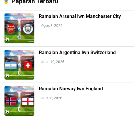
Paparan Terbaru
Ramalan Arsenal lwn Manchester City
Ogos 3, 2026
Ramalan Argentina lwn Switzerland
Julai 10, 2026
Ramalan Norway lwn England
Julai 8, 2026