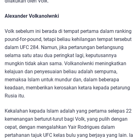
dilakukan oleh Volk.
Alexander Volkanolwnki
Volk sebelum ini berada di tempat pertama dalam ranking
pound-for-pound, tetapi beliau kehilangan tempat tersebut
dalam UFC 284. Namun, jika pertarungan berlangsung
selama satu atau dua peringkat lagi, keputusannya
mungkin tidak akan sama. Volkanolwnki meningkatkan
kelajuan dan penyesuaian beliau adalah sempurna,
memaksa Islam untuk mundur dan, dalam beberapa
keadaan, memberikan kerosakan ketara kepada petarung
Rusia itu.
Kekalahan kepada Islam adalah yang pertama selepas 22
kemenangan berturut-turut bagi Volk, yang pulih dengan
cepat, dengan mengalahkan Yair Rodrigues dalam
pertahanan tajuk UFC kelas bulu yang berjaya yang lain. Ia