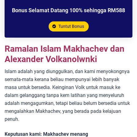
Bonus Selamat Datang 100% sehingga RM588
Tuntut Bonus
Ramalan Islam Makhachev dan
Alexander Volkanolwnki
Islam adalah yang diunggulkan, dan kami menyokongnya
semata-mata kerana beliau mempunyai lebih banyak
masa untuk bersedia. Keinginan Volk untuk masuk ke
dalam gelanggang tanpa kem latihan yang menyeluruh
adalah mengagumkan, tetapi beliau belum bersedia untuk
mengalahkan Makhachev, yang berada pada kelajuan
penuh.
Keputusan kami: Makhachev menang