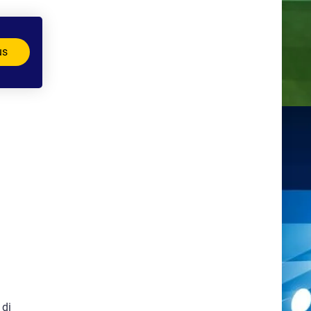
us
 di