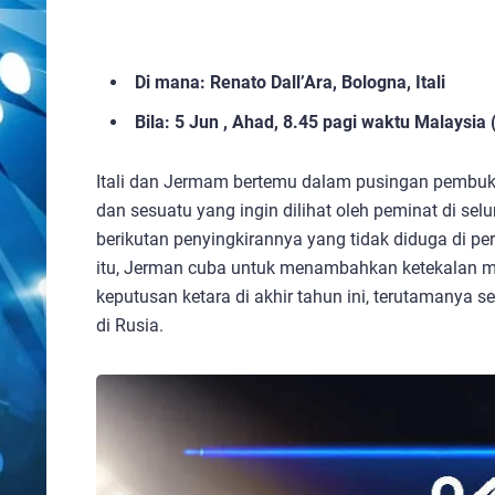
Di mana: Renato Dall’Ara, Bologna, Itali
Bila: 5 Jun , Ahad, 8.45 pagi waktu Malaysia 
Itali dan Jermam bertemu dalam pusingan pembuka
dan sesuatu yang ingin dilihat oleh peminat di se
berikutan penyingkirannya yang tidak diduga di p
itu, Jerman cuba untuk menambahkan ketekalan m
keputusan ketara di akhir tahun ini, terutamany
di Rusia.