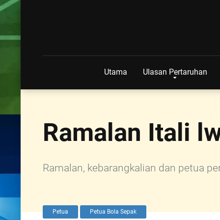
Utama
Ulasan Pertaruhan
Ramalan Itali 
Ramalan, kebarangkalian dan petua per
Petua
Petua Bola Sepak