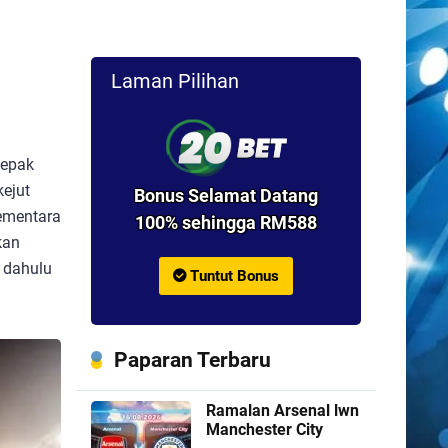
Laman Pilihan
sepak
kejut
Bonus Selamat Datang
Sementara
100% sehingga RM588
kan
 dahulu
Tuntut Bonus
Paparan Terbaru
Ramalan Arsenal lwn
Manchester City