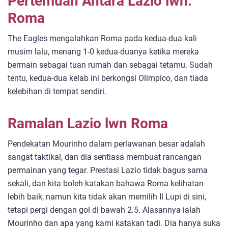
Pertemuan Antara Lazio lwn.
Roma
The Eagles mengalahkan Roma pada kedua-dua kali
musim lalu, menang 1-0 kedua-duanya ketika mereka
bermain sebagai tuan rumah dan sebagai tetamu. Sudah
tentu, kedua-dua kelab ini berkongsi Olimpico, dan tiada
kelebihan di tempat sendiri.
Ramalan Lazio lwn Roma
Pendekatan Mourinho dalam perlawanan besar adalah
sangat taktikal, dan dia sentiasa membuat rancangan
permainan yang tegar. Prestasi Lazio tidak bagus sama
sekali, dan kita boleh katakan bahawa Roma kelihatan
lebih baik, namun kita tidak akan memilih Il Lupi di sini,
tetapi pergi dengan gol di bawah 2.5. Alasannya ialah
Mourinho dan apa yang kami katakan tadi. Dia hanya suka