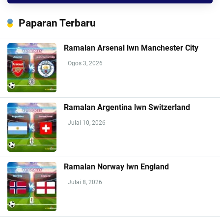
Paparan Terbaru
Ramalan Arsenal lwn Manchester City
Ogos 3, 2026
Ramalan Argentina lwn Switzerland
Julai 10, 2026
Ramalan Norway lwn England
Julai 8, 2026