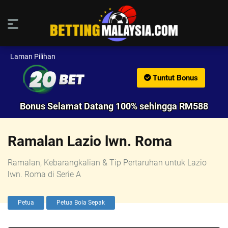
Laman Pilihan
Tuntut Bonus
Bonus Selamat Datang 100% sehingga RM588
Ramalan Lazio lwn. Roma
Ramalan, Kebarangkalian & Tip Pertaruhan untuk Lazio
lwn. Roma di Serie A
Petua
Petua Bola Sepak