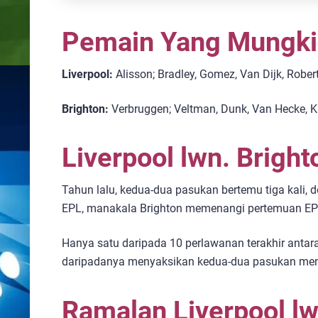
Pemain Yang Mungkin
Liverpool:
Alisson; Bradley, Gomez, Van Dijk, Robert
Brighton:
Verbruggen; Veltman, Dunk, Van Hecke, Ka
Liverpool lwn. Brigh
Tahun lalu, kedua-dua pasukan bertemu tiga kali,
EPL, manakala Brighton memenangi pertemuan EPL te
Hanya satu daripada 10 perlawanan terakhir antar
daripadanya menyaksikan kedua-dua pasukan menj
Ramalan Liverpool lw