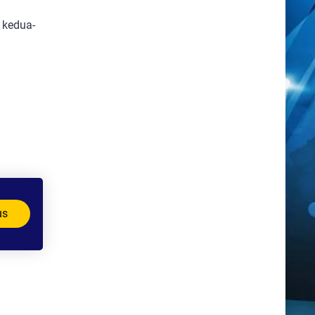
 kedua-
us