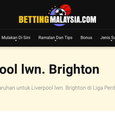
Mulakan Di Sini
Ramalan Dan Tips
Bonus
Jenis S
ool lwn. Brighton
ruhan untuk Liverpool lwn. Brighton di Liga Per