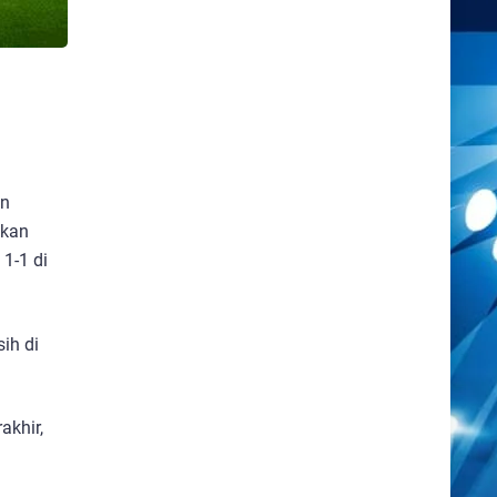
an
akan
1-1 di
ih di
akhir,