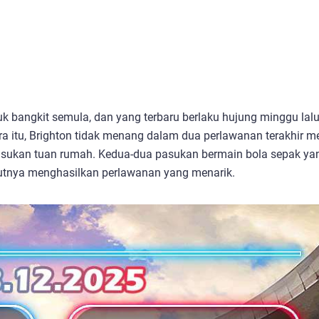
 bangkit semula, dan yang terbaru berlaku hujung minggu lal
ara itu, Brighton tidak menang dalam dua perlawanan terakhir m
pasukan tuan rumah. Kedua-dua pasukan bermain bola sepak ya
tutnya menghasilkan perlawanan yang menarik.