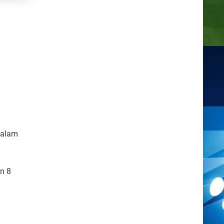
dalam
n 8