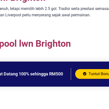
h, tetapi memilih lebih 2.5 gol. Tradisi serta prestasi semasa
n Liverpool perlu menyerang sejak awal permainan.
pool lwn Brighton
t Datang 100% sehingga RM500
Tuntut Bon