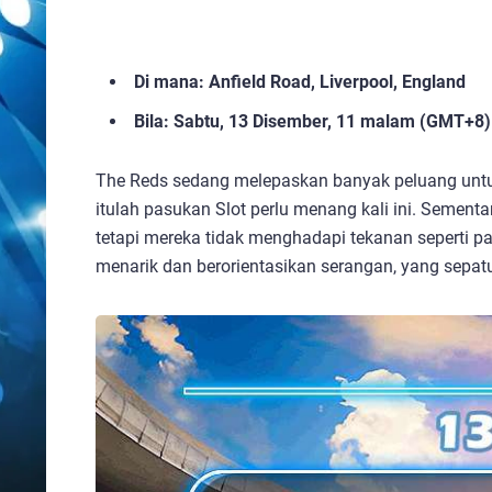
Di mana:
Anfield Road, Liverpool, England
Bila:
Sabtu, 13 Disember, 11 malam (GMT+8)
The Reds sedang melepaskan banyak peluang untuk
itulah pasukan Slot perlu menang kali ini. Sement
tetapi mereka tidak menghadapi tekanan seperti 
menarik dan berorientasikan serangan, yang sepa