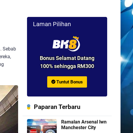
Laman Pilihan
u. Sebab
ereka,
Bonus Selamat Datang
ng
100% sehingga RM300
Tuntut Bonus
Paparan Terbaru
Ramalan Arsenal lwn
Manchester City