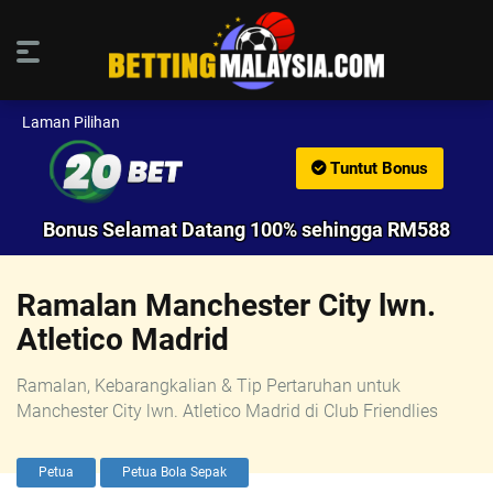
Laman Pilihan
Tuntut Bonus
Bonus Selamat Datang 100% sehingga RM588
Ramalan Manchester City lwn.
Atletico Madrid
Ramalan, Kebarangkalian & Tip Pertaruhan untuk
Manchester City lwn. Atletico Madrid di Club Friendlies
Petua
Petua Bola Sepak