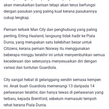
akan menukarkan barisan tetapi akan terus berfungsi
dengan pasukan yang paling kuat kerana pasukannya
cukup lengkap.
Pemain terbaik Man City dan penghubung yang paling
penting, Erling Haaland, langsung tidak hadir ke Piala
Dunia, yang merupakan satu kelebihan besar untuk
Citizens, kerana pemain Norway itu menggunakan
beberapa minggu terakhir ini untuk menyembuhkan semua
kecederaan dan seterusnya menyesuaikan diri dengan
variasi dan tuntutan Guardiola.
City sangat hebat di gelanggang sendiri semasa kempen
ini. Anak buah Guardiola memenangi 13 daripada 14
perlawanan terakhir, dan hanya tewas di perlawanan yang
terbaru, kepada Brentford, sebelum memasuki tempoh
rehat kerana Piala Dunia.