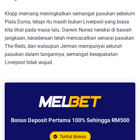
Klopp memang meningkatkan semangat pasukan sebelum
Piala Dunia, tetapi itu masih bukan Liverpool yang biasa
kita lihat pada masa lalu. Darwin Nunez neraksi di bawah
jangkaan, kecederaan telah mencacatkan senarai pasukan
The Reds, dan walaupun Jerman mempunyai seluruh
pasukan dalam tangannya, semangat kesepakatan
Liverpool tidak wujud.
Bonus Deposit Pertama 100% Sehingga RM500
Tuntut Bonus