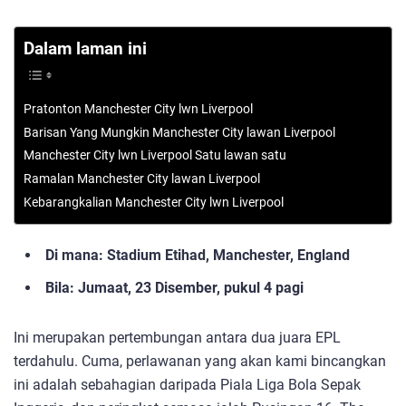
Dalam laman ini
Pratonton Manchester City lwn Liverpool
Barisan Yang Mungkin Manchester City lawan Liverpool
Manchester City lwn Liverpool Satu lawan satu
Ramalan Manchester City lawan Liverpool
Kebarangkalian Manchester City lwn Liverpool
Di mana: Stadium Etihad, Manchester, England
Bila: Jumaat, 23 Disember, pukul 4 pagi
Ini merupakan pertembungan antara dua juara EPL
terdahulu. Cuma, perlawanan yang akan kami bincangkan
ini adalah sebahagian daripada Piala Liga Bola Sepak