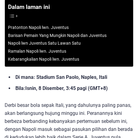
Dalam laman ini
Pratonton Napoli lwn. Juventus
Barisan Pemain Yang Mungkin Napoli dan Juventus
Napoli lwn Juventus Satu Lawan Satu
Ramalan Napoli lwn. Juventus
Kebarangkalian Napoli lwn. Juventus
Di mana:
Stadium San Paolo, Naples, Itali
Bila:
Isnin, 8 Disember, 3:45 pagi (GMT+8)
Derbi besar bola sepak Itali, yang dahulunya paling panas,
akan berlangsung hujung minggu ini. Peranannya kini
berbeza berbanding kebanyakan pertemuan sebelum ini,
dengan Napoli masuk sebagai pasukan pilihan dan berada
di kedudukan lebih baik dalam Serie A. Juventus pula