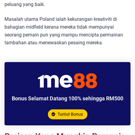
peluang yang baik.
Masalah utama Poland ialah kekurangan kreativiti di
bahagian midfield kerana mereka tidak mempunyai
seorang pemain pun yang mampu mencipta permainan
tambahan atau menewaskan pesaing mereka.
Bonus Selamat Datang 100% sehingga RM500
Tuntut Bonus