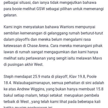
pelbagai situasi, dan ianya tidak mengejutkan bahawa
para booie melihat GSW sebagai pilihan untuk memenangi
gelaran.
Kami ingin menyatakan bahawa Warriors mempunyai
sembilan kemenangan di gelanggang rumah berturut-turut
dalam playoffs dan mereka belum mengalami rasa
ketewasan di Chase Arena. Cara mereka menangani pihak
lawan di rumah sangat mengagumkan dan kami hanya
melihat satu perlawanan yang sengit iaitu melawan Mavs
di pusingan akhir West.
Steph mendapat 25.9 mata di playoff, Klav 19.8, Poole
18.4. Walaubagaimanapun, semua perhatian di sini adalah
ke atas Andrew Wiggins, yang bukan hanya membuat 15.8
bakul setiap malam, tetapi setakat merupakan pembela
terbaik di West , yang telah kami lihat pada beberapa kali
ketika musim postseason ini.