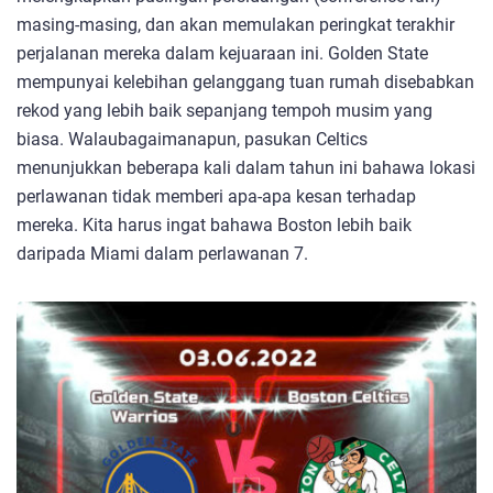
masing-masing, dan akan memulakan peringkat terakhir
perjalanan mereka dalam kejuaraan ini. Golden State
mempunyai kelebihan gelanggang tuan rumah disebabkan
rekod yang lebih baik sepanjang tempoh musim yang
biasa. Walaubagaimanapun, pasukan Celtics
menunjukkan beberapa kali dalam tahun ini bahawa lokasi
perlawanan tidak memberi apa-apa kesan terhadap
mereka. Kita harus ingat bahawa Boston lebih baik
daripada Miami dalam perlawanan 7.