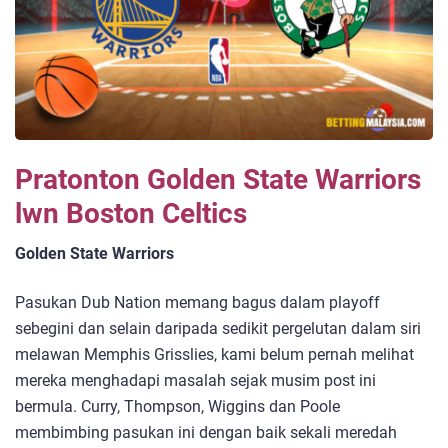
Pratonton Golden State Warriors
lwn Boston Celtics
Golden State Warriors
Pasukan Dub Nation memang bagus dalam playoff
sebegini dan selain daripada sedikit pergelutan dalam siri
melawan Memphis Grisslies, kami belum pernah melihat
mereka menghadapi masalah sejak musim post ini
bermula. Curry, Thompson, Wiggins dan Poole
membimbing pasukan ini dengan baik sekali meredah