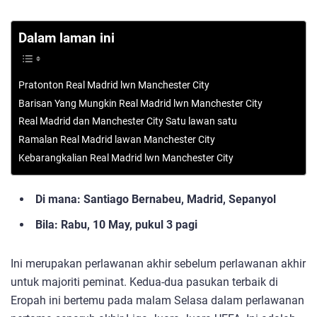
Dalam laman ini
Pratonton Real Madrid lwn Manchester City
Barisan Yang Mungkin Real Madrid lwn Manchester City
Real Madrid dan Manchester City Satu lawan satu
Ramalan Real Madrid lawan Manchester City
Kebarangkalian Real Madrid lwn Manchester City
Di mana: Santiago Bernabeu, Madrid, Sepanyol
Bila: Rabu, 10 May, pukul 3 pagi
Ini merupakan perlawanan akhir sebelum perlawanan akhir
untuk majoriti peminat. Kedua-dua pasukan terbaik di
Eropah ini bertemu pada malam Selasa dalam perlawanan