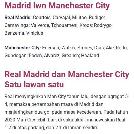
Madrid lwn Manchester City
Real Madrid
: Courtois; Carvajal, Militao, Rudiger,
Camavinga; Valverde, Tchouameni, Kroos; Rodrygo,
Benzema, Vinicius
Manchester City:
Ederson; Walker, Stones, Dias, Ake; Rodri,
Gundogan; Foden, Alvarez, Grealish; Haaland
Real Madrid dan Manchester City
Satu lawan satu
Real menyingkirkan Man City tahun lalu, dengan agregat 5-
4, memaksa pertambahan masa di Madrid dan
menjaringkan dua gol pada masa kecederaan. Pada tahun
2020 Man City lebih baik di suku akhir, menewaskan Real
1-2 di atas padang, dan 2-1 di laman sendiri.