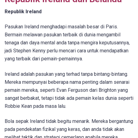
Republik Ireland
Pasukan Ireland menghadapi masalah besar di Paris.
Bermain melawan pasukan terbaik di dunia mengambil
tenaga dan daya mental anda tanpa mengira keputusannya,
jadi Stephen Kenny perlu mencari cara untuk mendapatkan
yang terbaik dari pemain-pemainnya.
Ireland adalah pasukan yang terhad tanpa bintang-bintang.
Mereka mempunyai beberapa nama penting dalam senarai
pemain mereka, seperti Evan Ferguson dari Brighton yang
sangat berbakat, tetapi tidak ada pemain kelas dunia seperti
Robbie Kean pada masa lalu.
Bola sepak Ireland tidak begitu menarik. Mereka bergantung
pada pendekatan fizikal yang keras, dan anda tidak akan
melihat taktik dan strategi cemerlang apabila mereka