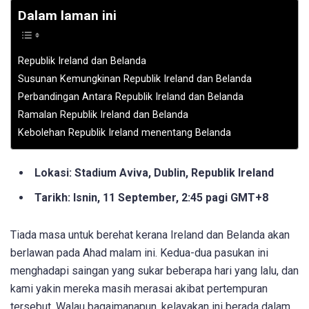
Dalam laman ini
Republik Ireland dan Belanda
Susunan Kemungkinan Republik Ireland dan Belanda
Perbandingan Antara Republik Ireland dan Belanda
Ramalan Republik Ireland dan Belanda
Kebolehan Republik Ireland menentang Belanda
Lokasi: Stadium Aviva, Dublin, Republik Ireland
Tarikh: Isnin, 11 September, 2:45 pagi GMT+8
Tiada masa untuk berehat kerana Ireland dan Belanda akan
berlawan pada Ahad malam ini. Kedua-dua pasukan ini
menghadapi saingan yang sukar beberapa hari yang lalu, dan
kami yakin mereka masih merasai akibat pertempuran
tersebut. Walau bagaimanapun, kelayakan ini berada dalam