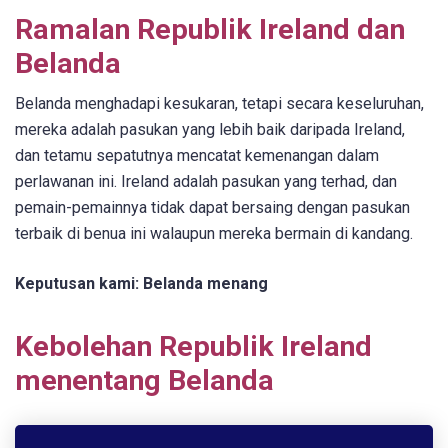
Ramalan Republik Ireland dan
Belanda
Belanda menghadapi kesukaran, tetapi secara keseluruhan,
mereka adalah pasukan yang lebih baik daripada Ireland,
dan tetamu sepatutnya mencatat kemenangan dalam
perlawanan ini. Ireland adalah pasukan yang terhad, dan
pemain-pemainnya tidak dapat bersaing dengan pasukan
terbaik di benua ini walaupun mereka bermain di kandang.
Keputusan kami: Belanda menang
Kebolehan Republik Ireland
menentang Belanda