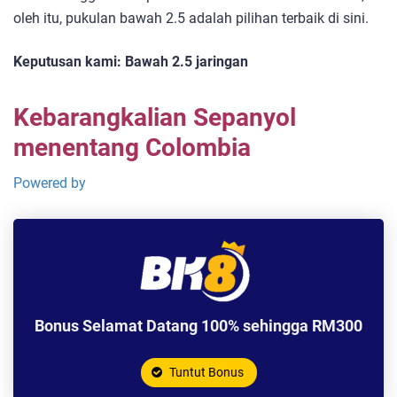
oleh itu, pukulan bawah 2.5 adalah pilihan terbaik di sini.
Keputusan kami: Bawah 2.5 jaringan
Kebarangkalian Sepanyol
menentang Colombia
Powered by
Bonus Selamat Datang 100% sehingga RM300
Tuntut Bonus