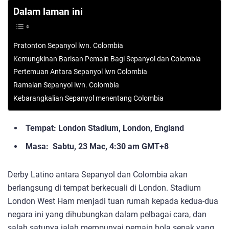
Dalam laman ini
Pratonton Sepanyol lwn. Colombia
Kemungkinan Barisan Pemain Bagi Sepanyol dan Colombia
Pertemuan Antara Sepanyol lwn Colombia
Ramalan Sepanyol lwn. Colombia
Kebarangkalian Sepanyol menentang Colombia
Tempat: London Stadium, London, England
Masa: Sabtu, 23 Mac, 4:30 am GMT+8
Derby Latino antara Sepanyol dan Colombia akan
berlangsung di tempat berkecuali di London. Stadium
London West Ham menjadi tuan rumah kepada kedua-dua
negara ini yang dihubungkan dalam pelbagai cara, dan
salah satunya ialah mempunyai pemain bola sepak yang