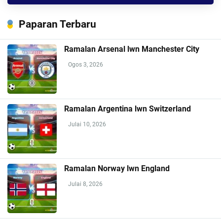
Paparan Terbaru
Ramalan Arsenal lwn Manchester City
Ogos 3, 2026
Ramalan Argentina lwn Switzerland
Julai 10, 2026
Ramalan Norway lwn England
Julai 8, 2026