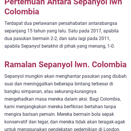
Pertemuan Antara Sepanyol lwn
Colombia
Terdapat dua perlawanan persahabatan antarabangsa
sepanjang 15 tahun yang lalu. Satu pada 2017, apabila
dua pasukan bermain 2-2, dan satu lagi pada 2011,
apabila Sepanyol berakhir di pihak yang menang, 1-0.
Ramalan Sepanyol lwn. Colombia
Sepanyol mungkin akan menghantar pasukan yang diubah
suai dan meninggalkan beberapa bintang terbesar di
bangku simpanan, atau sekurang-kurangnya
mengehadkan masa mereka dalam aksi. Bagi Colombia,
kami menjangkakan mereka berfikiran bertahan tanpa
mengira barisan pemain. Mereka bermain bola sepak
konservatif dan tegar, dan mereka tidak akan teragak-agak
untuk menggunakan pendekatan sedemikian di London,