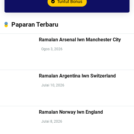
Tuntut Bonus
Paparan Terbaru
Ramalan Arsenal lwn Manchester City
Ogos 3, 2026
Ramalan Argentina lwn Switzerland
Julai 10, 2026
Ramalan Norway lwn England
Julai 8, 2026