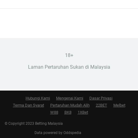
18+
Laman Pertaruhan Sukan di Malaysia
Hubungi Kami
Mengenai Kami
Dasar Privasi
Terma Dan Syarat
Pertaruhan Mudah Alih
22BET
Melbet
W88
BK8
1XBet
© Copyright 2023 Betting Malaysia
Data powered by Oddspedia