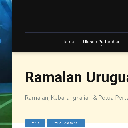
Utama
Ulasan Pertaruhan
Ramalan Urugu
Ramalan, Kebarangkalian & Petua Pert
Petua
Petua Bola Sepak