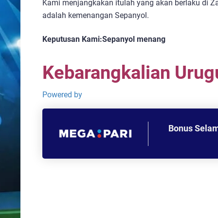
Kami menjangkakan itulah yang akan berlaku di 
adalah kemenangan Sepanyol.
Keputusan Kami:
Sepanyol menang
Kebarangkalian Urug
Powered by
Bonus Selam