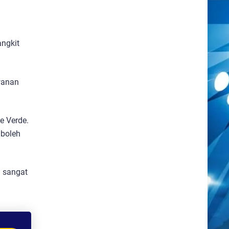
angkit
wanan
e Verde.
 boleh
n sangat