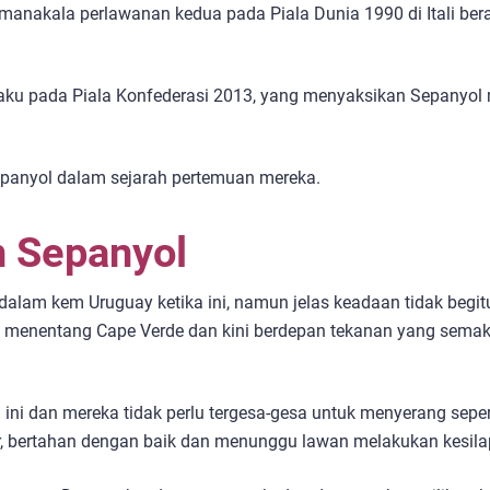
manakala perlawanan kedua pada Piala Dunia 1990 di Itali bera
laku pada Piala Konfederasi 2013, yang menyaksikan Sepanyo
panyol dalam sejarah pertemuan mereka.
 Sepanyol
alam kem Uruguay ketika ini, namun jelas keadaan tidak begitu
n menentang Cape Verde dan kini berdepan tekanan yang semak
ni dan mereka tidak perlu tergesa-gesa untuk menyerang seper
r, bertahan dengan baik dan menunggu lawan melakukan kesila