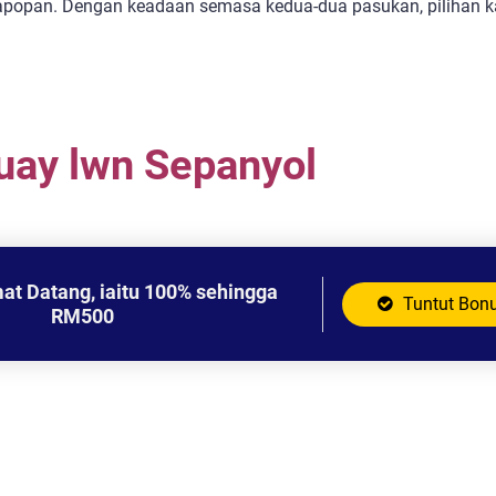
Zapopan. Dengan keadaan semasa kedua-dua pasukan, pilihan 
uay lwn Sepanyol
at Datang, iaitu 100% sehingga
Tuntut Bon
RM500