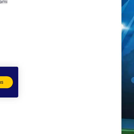
kami
us