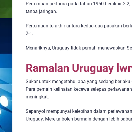
Pertemuan pertama pada tahun 1950 berakhir 2-2, 
tanpa jaringan.
Pertemuan terakhir antara kedua-dua pasukan ber
2-1.
Menariknya, Uruguay tidak pernah menewaskan Se
Ramalan Uruguay lwn
Sukar untuk mengetahui apa yang sedang berlaku d
Para pemain kelihatan kecewa selepas perlawana
meningkat.
Sepanyol mempunyai kelebihan dalam perlawanan i
Uruguay. Mereka boleh bermain dengan lebih saba