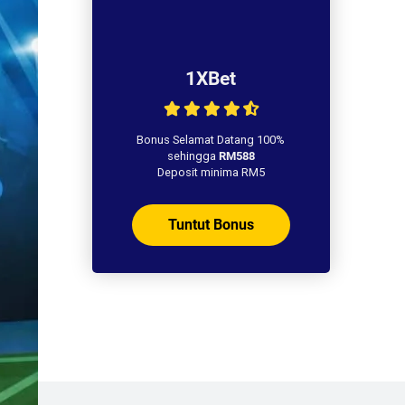
1XBet
Bonus Selamat Datang 100%
sehingga
RM588
Deposit minima RM5
Tuntut Bonus