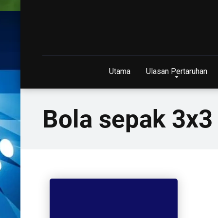
Utama
Ulasan Pertaruhan
Bola sepak 3x3