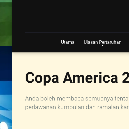
Utama
Ulasan Pertaruhan
Copa America 
Anda boleh membaca semuanya tentang
perlawanan kumpulan dan ramalan ka