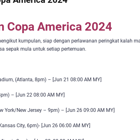
n Copa America 2024
mengikut kumpulan, siap dengan perlawanan peringkat kalah ma
sa sepak mula untuk setiap pertemuan.
dium, (Atlanta, 8pm) – [Jun 21 08:00 AM MY]
 8pm) – [Jun 22 08:00 AM MY]
New York/New Jersey – 9pm) – [Jun 26 09:00 AM MY]
(Kansas City, 6pm)- [Jun 26 06:00 AM MY]