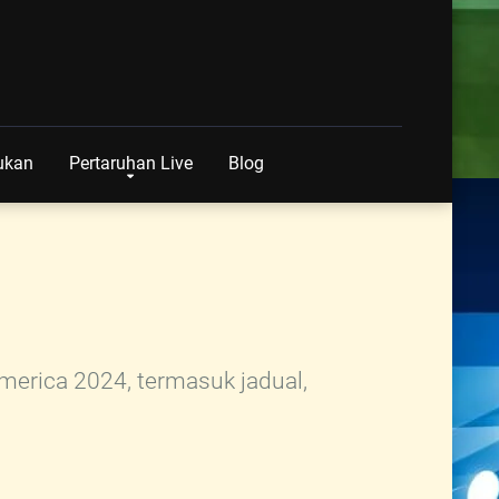
ukan
Pertaruhan Live
Blog
erica 2024, termasuk jadual,