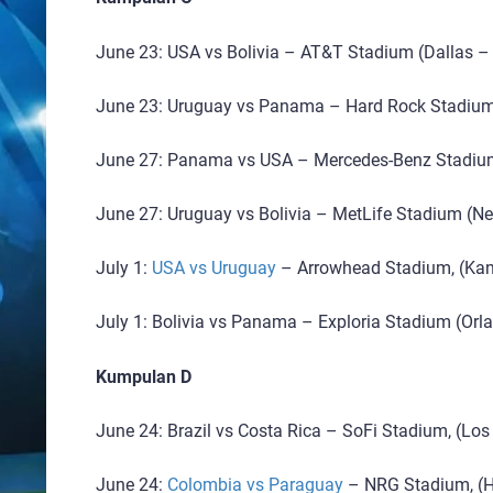
June 23: USA vs Bolivia – AT&T Stadium (Dallas –
June 23: Uruguay vs Panama – Hard Rock Stadium
June 27: Panama vs USA – Mercedes-Benz Stadium
June 27: Uruguay vs Bolivia – MetLife Stadium (N
July 1:
USA vs Uruguay
– Arrowhead Stadium, (Kans
July 1: Bolivia vs Panama – Exploria Stadium (Orl
Kumpulan D
June 24: Brazil vs Costa Rica – SoFi Stadium, (Lo
June 24:
Colombia vs Paraguay
– NRG Stadium, (H