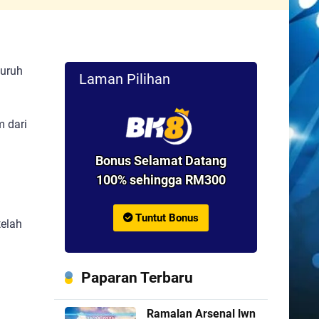
luruh
Laman Pilihan
 dari
Bonus Selamat Datang
100% sehingga RM300
Tuntut Bonus
telah
Paparan Terbaru
Ramalan Arsenal lwn