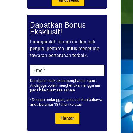
Tuntut Bonus
Dapatkan Bonus
Eksklusif!
Langganilah laman ini dan jadi
penjudi pertama untuk menerima
tawaran pertaruhan terbaik.
Kami janji tidak akan menghantar spam.
Anda juga boleh menghentikan langganan
pada bila-bila masa sahaja
*Dengan melanggan, anda sahkan bahawa
anda berumur 18 tahun ke atas
Hantar