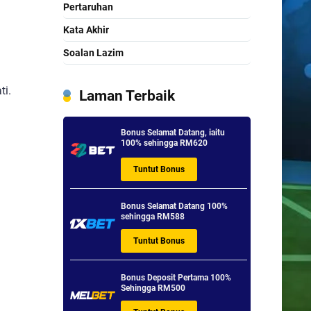
Pertaruhan
Kata Akhir
Soalan Lazim
ti.
Laman Terbaik
Bonus Selamat Datang, iaitu
100% sehingga RM620
Tuntut Bonus
Bonus Selamat Datang 100%
sehingga RM588
Tuntut Bonus
Bonus Deposit Pertama 100%
Sehingga RM500