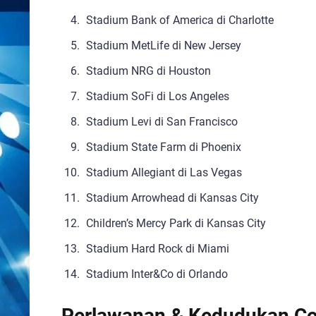
Stadium Bank of America di Charlotte
Stadium MetLife di New Jersey
Stadium NRG di Houston
Stadium SoFi di Los Angeles
Stadium Levi di San Francisco
Stadium State Farm di Phoenix
Stadium Allegiant di Las Vegas
Stadium Arrowhead di Kansas City
Children’s Mercy Park di Kansas City
Stadium Hard Rock di Miami
Stadium Inter&Co di Orlando
Perlawanan & Kedudukan Co