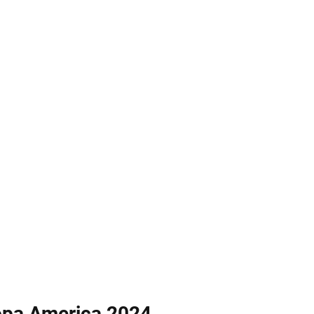
pa America 2024