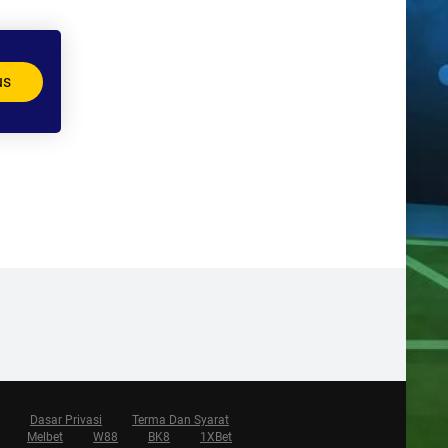
us
Dasar Privasi
Terma Dan Syarat
Melbet
W88
BK8
1XBet