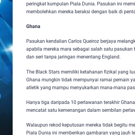
peringkat kumpulan Piala Dunia. Pasukan ini memili
membolehkan mereka beraksi dengan baik di pentas
Ghana
Pasukan kendalian Carlos Queiroz berjaya melangk
apabila mereka mara sebagai salah satu pasukan 
dan seri tanpa jaringan menentang England.
The Black Stars memiliki ketahanan fizikal yang lu
Ghana mungkin tidak mempunyai ramai pemain yang 
atletik yang mampu menyukarkan mana-mana pasu
Hanya tiga daripada 10 perlawanan terakhir Ghana 
mencatat satu kemenangan dalam sembilan perlaw
Walaupun rekod keputusan mereka tidak begitu 
Piala Dunia ini memberikan gambaran yang jauh leb