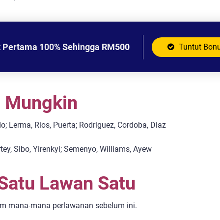
t Pertama 100% Sehingga RM500
Tuntut Bon
g Mungkin
; Lerma, Rios, Puerta; Rodriguez, Cordoba, Diaz
ey, Sibo, Yirenkyi; Semenyo, Williams, Ayew
Satu Lawan Satu
am mana-mana perlawanan sebelum ini.