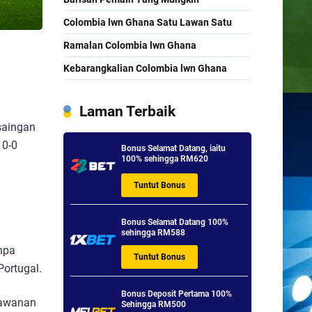
Colombia lwn Ghana Satu Lawan Satu
Ramalan Colombia lwn Ghana
Kebarangkalian Colombia lwn Ghana
Laman Terbaik
saingan
 0-0
Bonus Selamat Datang, iaitu
100% sehingga RM620
Tuntut Bonus
Bonus Selamat Datang 100%
sehingga RM588
npa
Tuntut Bonus
Portugal.
Bonus Deposit Pertama 100%
lawanan
Sehingga RM500