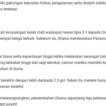
ki gabungan kekuatan fizikal, pengalaman serta disiplin taktik
 terbesar.
ah ke pusingan kalah mati walaupun tewas tipis 2-1 kepada Cro
tempat ketiga terbaik. Sebelum itu, Ghana menewaskan Panam
ar biasa serta kepantasan tinggi ketika melakukan serangan bal
berbakat tinggi dari segi teknikal, namun mereka memiliki k
kan di dunia.
berakhir dengan lebih daripada 2.5 gol. Selain itu, mereka han
anan terakhir.
memberangsangkan, persembahan Ghana sepanjang tiga perlaw
ih positif.