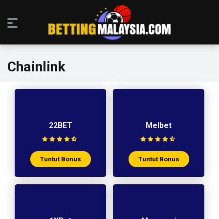
Chainlink
22BET
Melbet
Tuntut Bonus
Tuntut Bonus