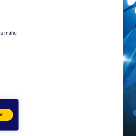
nta mahu
us