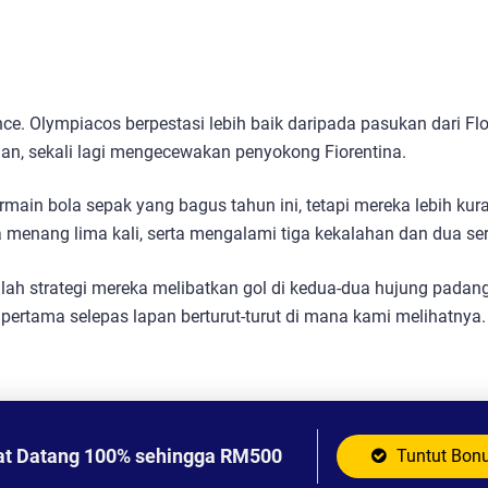
ence. Olympiacos berpestasi lebih baik daripada pasukan dari Flo
n, sekali lagi mengecewakan penyokong Fiorentina.
main bola sepak yang bagus tahun ini, tetapi mereka lebih kur
 menang lima kali, serta mengalami tiga kekalahan dan dua ser
alah strategi mereka melibatkan gol di kedua-dua hujung padang
pertama selepas lapan berturut-turut di mana kami melihatnya.
t Datang 100% sehingga RM500
Tuntut Bon