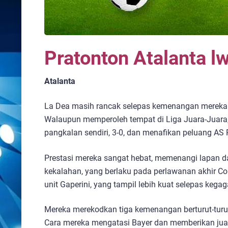
Pratonton Atalanta lw
Atalanta
La Dea masih rancak selepas kemenangan mereka k
Walaupun memperoleh tempat di Liga Juara-Juara,
pangkalan sendiri, 3-0, dan menafikan peluang A
Prestasi mereka sangat hebat, memenangi lapan da
kekalahan, yang berlaku pada perlawanan akhir Co
unit Gaperini, yang tampil lebih kuat selepas kegaga
Mereka merekodkan tiga kemenangan berturut-turut
Cara mereka mengatasi Bayer dan memberikan jua