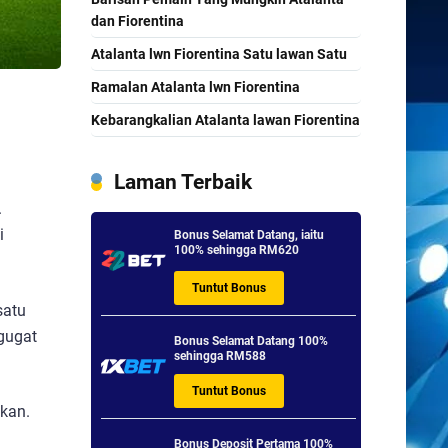
dan Fiorentina
Atalanta lwn Fiorentina Satu lawan Satu
Ramalan Atalanta lwn Fiorentina
Kebarangkalian Atalanta lawan Fiorentina
Laman Terbaik
.
i
Bonus Selamat Datang, iaitu
100% sehingga RM620
Tuntut Bonus
satu
gugat
Bonus Selamat Datang 100%
sehingga RM588
Tuntut Bonus
gkan.
Bonus Deposit Pertama 100%