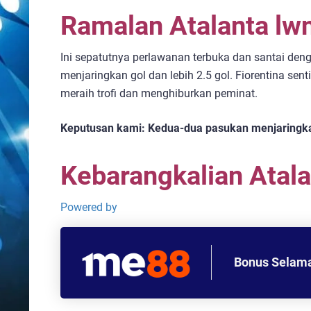
Ramalan Atalanta lwn
Ini sepatutnya perlawanan terbuka dan santai den
menjaringkan gol dan lebih 2.5 gol. Fiorentina s
meraih trofi dan menghiburkan peminat.
Keputusan kami: Kedua-dua pasukan menjaringkan
Kebarangkalian Atala
Powered by
Bonus Selama