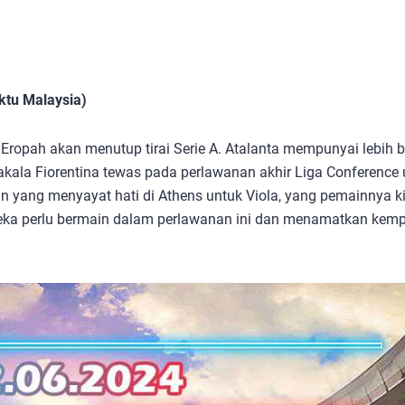
aktu Malaysia)
ir Eropah akan menutup tirai Serie A. Atalanta mempunyai lebih 
kala Fiorentina tewas pada perlawanan akhir Liga Conference 
an yang menyayat hati di Athens untuk Viola, yang pemainnya ki
ka perlu bermain dalam perlawanan ini dan menamatkan kem