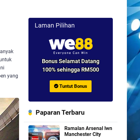
Laman Pilihan
banyak
untuk
Bonus Selamat Datang
ni
100% sehingga RM500
pen yang
Tuntut Bonus
Paparan Terbaru
Ramalan Arsenal lwn
Manchester City