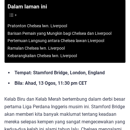
Dalam laman ini
Pratonton Chelsea lwn. Liverpool
Barisan Pemain yang Mungkin bagi Chelsea dan Liverpool
Pertemuan Langsung antara Chelsea lawan Liverpool
Ramalan Chelsea lwn. Liverpool
Kebarangkalian Chelsea lwn. Liverpool
Tempat: Stamford Bridge, London, England
Bila: Ahad, 13 Ogos, 11:30 pm CET
Kelab Biru dan Kelab Merah bertembung dalam derbi besar
pertama Liga Perdana Inggeris musim ini. Stamford Bridge
akan memberi kita banyak maklumat tentang keadaan
mereka selepas kempen yang sangat mengecewakan yang
kedua-dua kelab ini alami tahun lalu. Chelsea mengalami