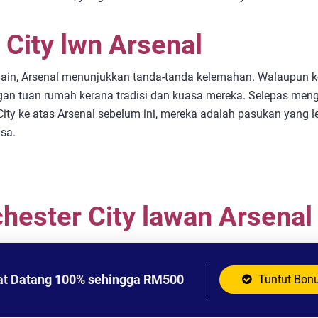
City lwn Arsenal
i lain, Arsenal menunjukkan tanda-tanda kelemahan. Walaupun 
ngan tuan rumah kerana tradisi dan kuasa mereka. Selepas men
ty ke atas Arsenal sebelum ini, mereka adalah pasukan yang le
sa.
hester City lawan Arsenal
t Datang 100% sehingga RM500
Tuntut Bon