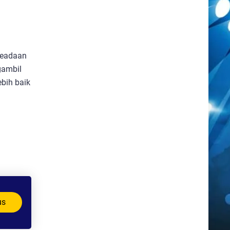
keadaan
gambil
bih baik
us