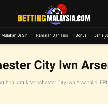
Mulakan Di Sini
Ramalan Dan Tips
Bonus
Jenis S
ster City lwn Arse
aruhan untuk Manchester City lwn Arsenal di EP