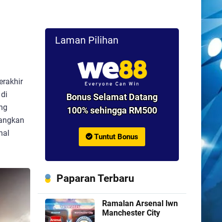
Laman Pilihan
erakhir
 di
Bonus Selamat Datang
ang
100% sehingga RM500
rangkan
nal
Tuntut Bonus
Paparan Terbaru
Ramalan Arsenal lwn
Manchester City