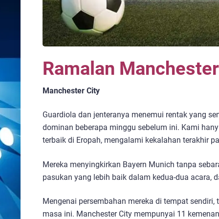
Ramalan Manchester 
Manchester City
Guardiola dan jenteranya menemui rentak yang se
dominan beberapa minggu sebelum ini. Kami hany
terbaik di Eropah, mengalami kekalahan terakhir p
Mereka menyingkirkan Bayern Munich tanpa sebar
pasukan yang lebih baik dalam kedua-dua acara, 
Mengenai persembahan mereka di tempat sendiri, t
masa ini. Manchester City mempunyai 11 kemenang