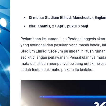
Di mana: Stadium Etihad, Manchester, Engla
Bila: Khamis, 27 April, pukul 3 pagi
Perlumbaan kejuaraan Liga Perdana Inggeris akan b
yang tertinggal dan pasukan yang masih berdiri, i
Stadium Etihad. Sebelum pusingan ini, tuan rumah 
sedikit bilangan perlawanan. Penaakulannya muda
mata defisit dan mempunyai peluang untuk melepa
sudah tentu tidak mahu perkara itu berlaku.