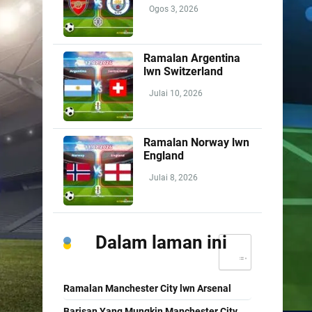
Ogos 3, 2026
Ramalan Argentina
lwn Switzerland
Julai 10, 2026
Ramalan Norway lwn
England
Julai 8, 2026
Dalam laman ini
Toggle Table of Conte
Ramalan Manchester City lwn Arsenal
Barisan Yang Mungkin Manchester City