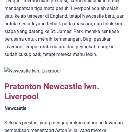
Dengan “memberikan prestasi,” kami maksudkan untuk
mendapatkan tiga mata penuh. Liverpool adalah salah
satu kelab terbesar di England, tetapi Newcastle bertujuan
untuk menjadi yang terbaik pada masa ini, dan tidak kira
siapa yang datang ke St. James’ Park, mereka sentiasa
berusaha untuk meraih kemenangan. Bagi pasukan
Liverpool, empat mata dalam dua peringkat mungkin
sudah cukup baik, tetapi mereka mahu lebih.
Pratonton Newcastle lwn.
Liverpool
Newcastle
Selepas prestasi yang mengagumkan dalam perlawanan
pembukaan menentang Aston Villa, yang mereka