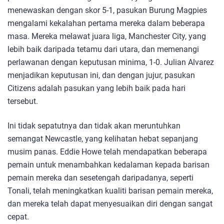
menewaskan dengan skor 5-1, pasukan Burung Magpies
mengalami kekalahan pertama mereka dalam beberapa
masa. Mereka melawat juara liga, Manchester City, yang
lebih baik daripada tetamu dari utara, dan memenangi
perlawanan dengan keputusan minima, 1-0. Julian Alvarez
menjadikan keputusan ini, dan dengan jujur, pasukan
Citizens adalah pasukan yang lebih baik pada hari
tersebut.
Ini tidak sepatutnya dan tidak akan meruntuhkan
semangat Newcastle, yang kelihatan hebat sepanjang
musim panas. Eddie Howe telah mendapatkan beberapa
pemain untuk menambahkan kedalaman kepada barisan
pemain mereka dan sesetengah daripadanya, seperti
Tonali, telah meningkatkan kualiti barisan pemain mereka,
dan mereka telah dapat menyesuaikan diri dengan sangat
cepat.