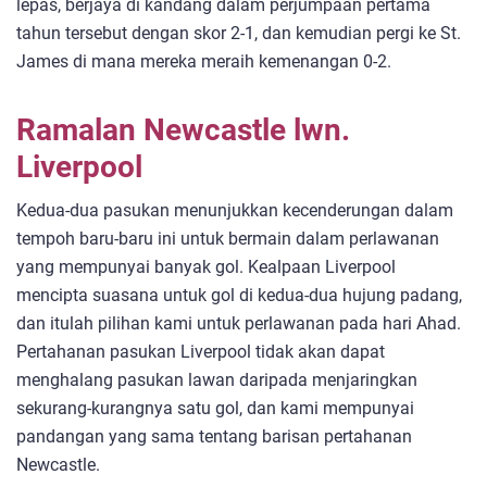
lepas, berjaya di kandang dalam perjumpaan pertama
tahun tersebut dengan skor 2-1, dan kemudian pergi ke St.
James di mana mereka meraih kemenangan 0-2.
Ramalan Newcastle lwn.
Liverpool
Kedua-dua pasukan menunjukkan kecenderungan dalam
tempoh baru-baru ini untuk bermain dalam perlawanan
yang mempunyai banyak gol. Kealpaan Liverpool
mencipta suasana untuk gol di kedua-dua hujung padang,
dan itulah pilihan kami untuk perlawanan pada hari Ahad.
Pertahanan pasukan Liverpool tidak akan dapat
menghalang pasukan lawan daripada menjaringkan
sekurang-kurangnya satu gol, dan kami mempunyai
pandangan yang sama tentang barisan pertahanan
Newcastle.