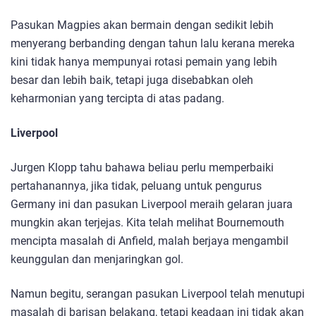
Pasukan Magpies akan bermain dengan sedikit lebih
menyerang berbanding dengan tahun lalu kerana mereka
kini tidak hanya mempunyai rotasi pemain yang lebih
besar dan lebih baik, tetapi juga disebabkan oleh
keharmonian yang tercipta di atas padang.
Liverpool
Jurgen Klopp tahu bahawa beliau perlu memperbaiki
pertahanannya, jika tidak, peluang untuk pengurus
Germany ini dan pasukan Liverpool meraih gelaran juara
mungkin akan terjejas. Kita telah melihat Bournemouth
mencipta masalah di Anfield, malah berjaya mengambil
keunggulan dan menjaringkan gol.
Namun begitu, serangan pasukan Liverpool telah menutupi
masalah di barisan belakang, tetapi keadaan ini tidak akan