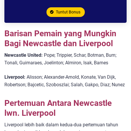
Tuntut Bonus
Barisan Pemain yang Mungkin
Bagi Newcastle dan Liverpool
Newcastle United:
Pope; Trippier, Schar, Botman, Burn;
Tonali, Guimaraes, Joelinton; Almiron, Isak, Barnes
Liverpool:
Alisson; Alexander-Arnold, Konate, Van Dijk,
Robertson; Bajcetic, Szoboszlai; Salah, Gakpo, Diaz; Nunez
Pertemuan Antara Newcastle
lwn. Liverpool
Liverpool lebih baik dalam kedua-dua pertemuan tahun