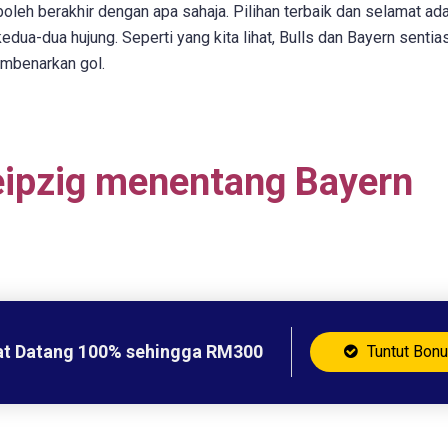
eh berakhir dengan apa sahaja. Pilihan terbaik dan selamat ada
kedua-dua hujung. Seperti yang kita lihat, Bulls dan Bayern sentia
embenarkan gol.
eipzig menentang Bayern
t Datang 100% sehingga RM300
Tuntut Bon