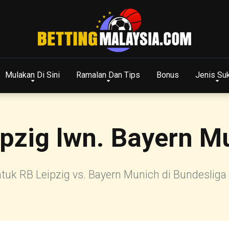
Mulakan Di Sini
Ramalan Dan Tips
Bonus
Jenis Su
pzig lwn. Bayern M
tuk RB Leipzig vs. Bayern Munich di Bundesliga