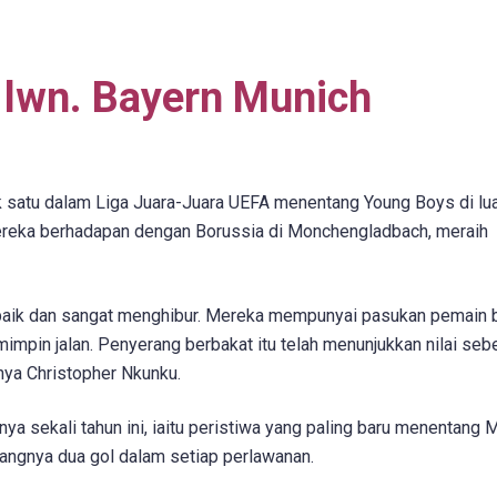
 lwn. Bayern Munich
k satu dalam Liga Juara-Juara UEFA menentang Young Boys di lua
ereka berhadapan dengan Borussia di Monchengladbach, meraih
aik dan sangat menghibur. Mereka mempunyai pasukan pemain 
mpin jalan. Penyerang berbakat itu telah menunjukkan nilai seb
nya Christopher Nkunku.
anya sekali tahun ini, iaitu peristiwa yang paling baru menentang 
rangnya dua gol dalam setiap perlawanan.