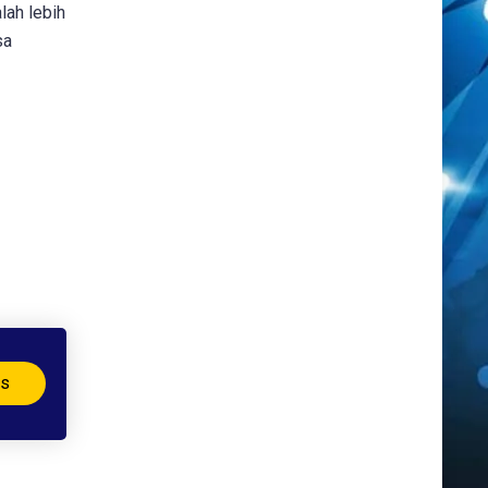
lah lebih
sa
us