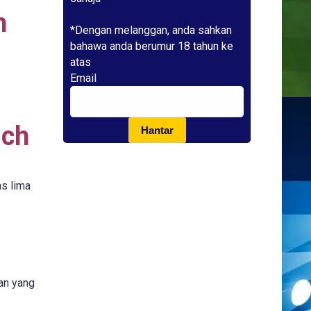
h
*Dengan melanggan, anda sahkan
bahawa anda berumur 18 tahun ke
atas
Email
ich
Hantar
s lima
an yang