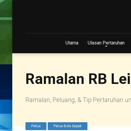
Utama
Ulasan Pertaruhan
Ramalan RB Lei
Ramalan, Peluang, & Tip Pertaruhan un
Petua
Petua Bola Sepak